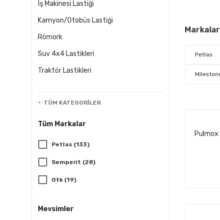
İş Makinesi Lastiği
Kamyon/Otobüs Lastiği
Markalar
Römork
Suv 4x4 Lastikleri
Petlas
Traktör Lastikleri
Mileston
TÜM KATEGORILER
Tüm Markalar
Pulmox 
Petlas (133)
Semperit (28)
Gtk (19)
Pulmox (11)
Mevsimler
Continental (8)