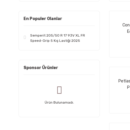
19.5 (2)
En Populer Olanlar
22,5 (8)
Con
E
Semperit 205/50 R 17 93V XL FR
Speed-Grip 5 Kış Lastiği 2025
Sponsor Ürünler
Petla
P
Ürün Bulunamadı.