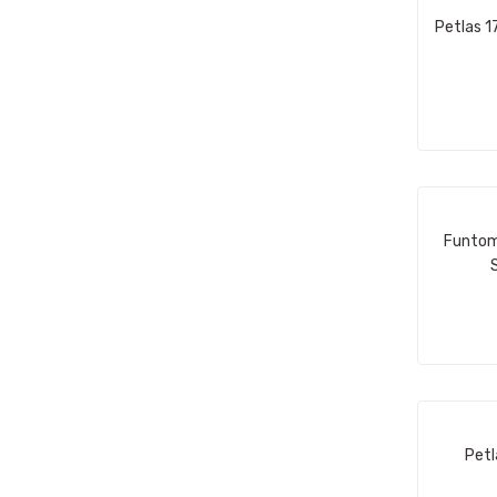
Petlas 
Funtom
Petl