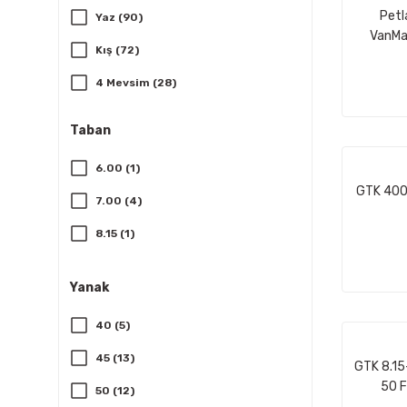
Petl
Yaz (90)
Lassa (7)
VanMa
Kış (72)
Kumho (6)
4 Mevsim (28)
Bridgestone (3)
Milestone (2)
Taban
anlas (1)
6.00 (1)
FUNTOMA (1)
GTK 400
7.00 (4)
Michelin (1)
8.15 (1)
Özka (1)
8.5 (1)
Starmaxx (1)
Yanak
9.00 (1)
40 (5)
155 (5)
45 (13)
175 (14)
GTK 8.15
50 F
50 (12)
185 (24)