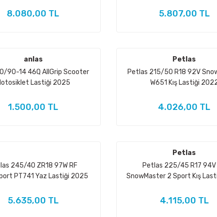
8.080,00 TL
5.807,00 TL
anlas
Petlas
0/90-14 46Q AllGrip Scooter
Petlas 215/50 R18 92V Sno
otosiklet Lastiği 2025
W651 Kış Lastiği 202
1.500,00 TL
4.026,00 TL
Petlas
las 245/40 ZR18 97W RF
Petlas 225/45 R17 94V
port PT741 Yaz Lastiği 2025
SnowMaster 2 Sport Kış Last
5.635,00 TL
4.115,00 TL