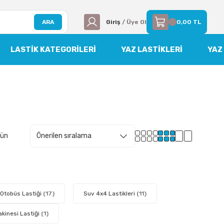
ARA
Giriş
/ Üye Ol
0,00 TL
LASTIK KATEGORILERI
YAZ LASTİKLERİ
YAZ
rün
Otobüs Lastiği
(17)
Suv 4x4 Lastikleri
(11)
akinesi Lastiği
(1)