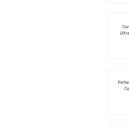
Con
Ultr
Petla
Co