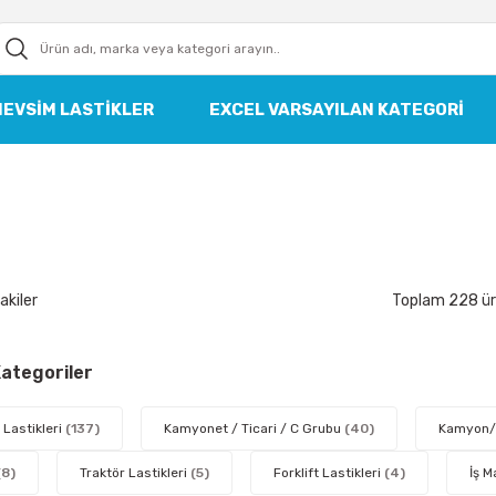
MEVSIM LASTIKLER
EXCEL VARSAYILAN KATEGORI
akiler
Toplam 228 ü
 Kategoriler
 Lastikleri
(137)
Kamyonet / Ticari / C Grubu
(40)
Kamyon/
(8)
Traktör Lastikleri
(5)
Forklift Lastikleri
(4)
İş M