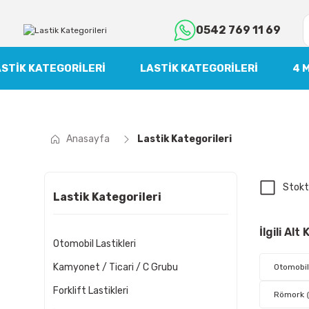
0542 769 11 69
STIK KATEGORILERI
LASTIK KATEGORILERI
4 
Anasayfa
Lastik Kategorileri
Stokt
Lastik Kategorileri
İlgili Alt
Otomobil Lastikleri
Kamyonet / Ticari / C Grubu
Otomobil
Forklift Lastikleri
Römork