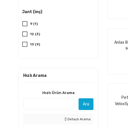
55 (28)
195 (32)
Jant (inç)
60 (33)
205 (30)
9 (1)
65 (45)
215 (28)
12 (3)
70 (15)
225 (16)
Anlas 8
13 (9)
75 (18)
235 (17)
M
14 (17)
80 (8)
245 (4)
15 (35)
255 (1)
Hızlı Arama
15.5 (1)
265 (3)
16 (68)
285 (2)
Hızlı Ürün Arama
17 (21)
Pet
295 (2)
VeloxS
Ara
17.5 (7)
315 (6)
18 (11)
Detaylı Arama
400 (1)
19 (11)