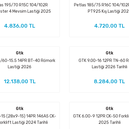
as 195/70 R15C 104/102R
Petlas 185/75 R16C 104/102R
ster 4 Mevsim Lastiği 2025
PT925 Kış Lastiği 20
4.836,00 TL
4.720,00 TL
Gtk
Gtk
/60-15.5 14PR BT-40 Römork
GTK 9.00-16 12PR TN-60 
Lastiği 2026
Lastiği 2026 Tarihli
12.138,00 TL
8.284,00 TL
Gtk
Gtk
-15 (28x9-15) 14PR 146A5 CK-
GTK 6.00-9 12PR CK-50 Forklif
orklift Lastiği 2024 Tarihli
2025 Tarihli