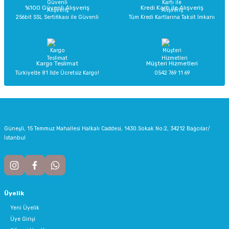
Deneyimini Paylaş
Ürün bilgilerinde hatalar bulunuyor.
%100 Güvenli Alışveriş
Kredi Kartı ile Alışveriş
256bit SSL Sertifikası ile Güvenli
Tüm Kredi Kartlarına Taksit İmkanı
Ürün fiyatı diğer sitelerden daha pahalı.
Bu ürüne benzer farklı alternatifler olmalı.
Kargo Teslimat
Müşteri Hizmetleri
Türkiye’de 81 İlde Ücretsiz Kargo!
0542 769 11 69
Gönder
Güneşli, 15 Temmuz Mahallesi Halkalı Caddesi, 1430.Sokak No:2, 34212 Bağcılar/
İstanbul
Üyelik
Yeni Üyelik
Üye Girişi