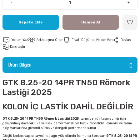
-
+
Sepete Ekle
Hemen Al
ri
Yorum Yaz
Arkadaşına Öner
Fiyatı Düşünce Haber Ver
Paylaş
Karşılaştır
ri
Ürün Bilgisi
GTK 8.25-20 14PR TN50 Römork
Lastiği 2025
KOLON İÇ LASTİK DAHİL DEĞİLDİR
GTK 8.25-20 14PR TN50 Römork Lastiği 2025
, tarım ve yük taşımacılığı için
geliştirilmiş dayanıklı ve yüksek performanslı bir lastik modelidir. Römork ve tarım
ekipmanlarında güvenli sürüş ve dengeli performans sunar.
Güçlü karkas yapısı sayesinde ağır yük altında formunu koruyan
GTK 8.25-20 14PR