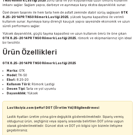
TN50 Römork Lastiği 2025
zorlu tarla ve yol koşullarında uzun ömürlü kullanım
imkanı sağlar. Sağlam yapısı, darbeye ve aşınmaya karşı ekstra dayanıklılık sunar.
Özel desen tasarımı ile hem tarla hem de asfalt zeminde stabil sürüş sağlayan
GTK
8.25-20 14PR TN50 Römork Lastiği 2025
, yüksek taşıma kapasitesi ile verimli
kullanım sunar. Aşınmaya karşı dirençli kauçuk yapısı sayesinde ekonomik ve uzun
süreli performans sağlar.
Yüksek dayanıklılık, güçlü taşıma kapasitesi ve uzun kullanım ömrü ile öne çıkan
GTK 8.25-20 14PR TN50 Römork Lastiği 2025
, römork ve ekipmanlarınız için ideal
bir tercihtir.
Ürün Özellikleri
GTK 8.25-20 14PR TN50 Römork Lastiği 2025
Marka:
GTK
Model:
TN-50
Ebat:
8.25-20
Kullanım Türü:
Römork Lastiği
Desen Tipi:
Tarla ve yol uyumlu
Dayanıklılık:
Yüksek
Lastikciyiz.com Şeffaf DOT (Üretim Yılı) Bilgilendirmesi
Lastik fiyatları üretim yılına göre değişiklik gösterebilmektedir. Sipariş vermiş
olduğunuz ürün, seçtiğiniz veya sipariş sırasında belirtilen DOT yılına uygun
olarak gönderilmektedir. Güncel stok ve DOT yılı bilgisi için bizimle iletişime
geçebilirsiniz.