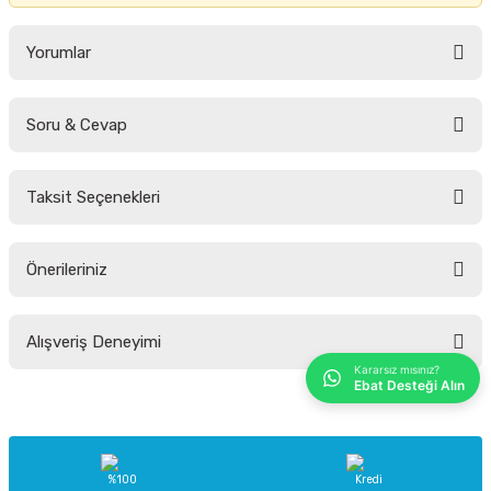
Yorumlar
Soru & Cevap
Bu ürüne ilk yorumu siz yapın!
Taksit Seçenekleri
Yorum Yaz
Ürün hakkında henüz soru sorulmamış.
Önerileriniz
Soru Sor
Bu ürünün fiyat bilgisi, resim, ürün açıklamalarında ve diğer konularda
Alışveriş Deneyimi
yetersiz gördüğünüz noktaları öneri formunu kullanarak tarafımıza
iletebilirsiniz.
Kararsız mısınız?
Ebat Desteği Alın
Görüş ve önerileriniz için teşekkür ederiz.
Sitemize ilk yorumu siz yapın!
Ürün resmi kalitesiz, bozuk veya görüntülenemiyor.
Ürün açıklamasında eksik bilgiler bulunuyor.