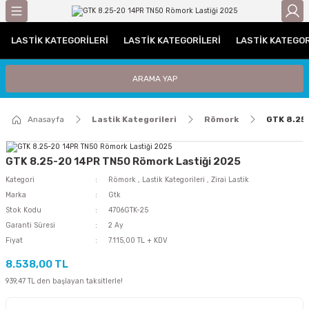
Geri Dön
LASTIK KATEGORILERI
LASTIK KATEGORILERI
LASTIK KATEGOR
gorileri
Otomobil Lastikleri
Traktör Lastikleri
ARAMA YAP
leri
UHP (Performans)
Traktör Arka Lastikleri
Anasayfa
Lastik Kategorileri
Römork
GTK 8.25
ri / C Grubu
Traktör Ön Lastikleri
tikleri
GTK 8.25-20 14PR TN50 Römork Lastiği 2025
Kategori
Römork
,
Lastik Kategorileri
,
Zirai Lastik
iyat Lastiği
Marka
Gtk
Stok Kodu
4706GTK-25
i
Garanti Süresi
2 Ay
Fiyat
7.115,00 TL + KDV
iği
8.538,00 TL
939,47 TL den başlayan taksitlerle!
Lastiği