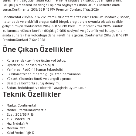
süresine ihtiyaç duymadan etkili frenleme sağlayarak sürüş güvenliğini artırır.
Gelişmiş sırt deseni ise dengeli aşınma sağlayarak daha uzun kilometre ömrü
sunar.Continental 205/55 R 16 91V PremiumContact 7 Yaz 2026
Continental 205/55 R 16 91V PremiumContact 7 Yaz 2026 PremiumContact 7; sedan,
hatchback ve elektrikli araçlar dahil birçok araç tipiyle uyumlu olacak şekilde
geliştirilmiştir.Continental 205/55 R 16 91V PremiumContact 7 Yaz 2026 Günlük
kullanımda yüksek konfor, düşük gürültü seviyesi ve güvenilir yol tutuşunu bir
arada sunarak her yolculuğu daha keyifli hale getirir. Continental 205/55 R 16 91V
PremiumContact 7 Yaz 2026
Öne Çıkan Özellikler
Kuru ve ıslak zeminde üstün yol tutuş.
Uyarlanabilir desen teknolojisi.
Yeni nesil RedChili hamur teknolojisi.
İlk kilometreden itibaren güçlü fren performansı.
Yüksek kilometre ömrü ve dengeli aşınma.
Sessiz ve konforlu sürüş deneyimi.
Sedan, hatchback ve elektrikli araçlarla uyumludur.
Teknik Özellikler
Marka: Continental
Model: PremiumContact 7
Ebat: 205/55 R 16
Yük Endeksi: 91
Hız Endeksi: V
Mevsim: Yaz
Yakıt Verimliliği: C