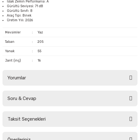
Islak Zemin Performansı: A
Gürültü Seviyesi: 71 dB
Gürültü Sınıfı: B
Araç Tipi: Binek
Üretim Yılı: 2026
Mevsimler
:
Yaz
Taban
:
205
Yanak
:
55
Jant (inç)
:
16
Yorumlar
Soru & Cevap
Bu ürüne ilk yorumu siz yapın!
Taksit Seçenekleri
Yorum Yaz
Ürün hakkında henüz soru sorulmamış.
Önerileriniz