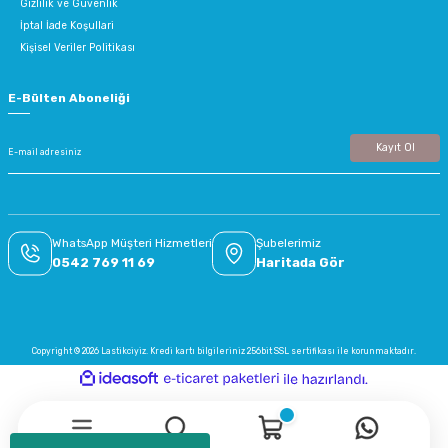
Gizlilik ve Güvenlik
İptal İade Koşullari
Kişisel Veriler Politikası
E-Bülten Aboneliği
Kayıt Ol
WhatsApp Müşteri Hizmetleri
Şubelerimiz
0542 769 11 69
Haritada Gör
Copyright © 2026 Lastikciyiz. Kredi kartı bilgileriniz 256bit SSL sertifikası ile korunmaktadır.
ideasoft
ile
e-
hazırlandı.
ticaret
paketleri