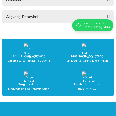
Soru Sor
Bu ürünün fiyat bilgisi, resim, ürün açıklamalarında ve diğer konularda
Alışveriş Deneyimi
yetersiz gördüğünüz noktaları öneri formunu kullanarak tarafımıza
iletebilirsiniz.
Kararsız mısınız?
Ebat Desteği Alın
Görüş ve önerileriniz için teşekkür ederiz.
Sitemize ilk yorumu siz yapın!
Ürün resmi kalitesiz, bozuk veya görüntülenemiyor.
Ürün açıklamasında eksik bilgiler bulunuyor.
Deneyimini Paylaş
Ürün bilgilerinde hatalar bulunuyor.
%100 Güvenli Alışveriş
Kredi Kartı ile Alışveriş
256bit SSL Sertifikası ile Güvenli
Tüm Kredi Kartlarına Taksit İmkanı
Ürün fiyatı diğer sitelerden daha pahalı.
Bu ürüne benzer farklı alternatifler olmalı.
Kargo Teslimat
Müşteri Hizmetleri
Türkiye’de 81 İlde Ücretsiz Kargo!
0542 769 11 69
Gönder