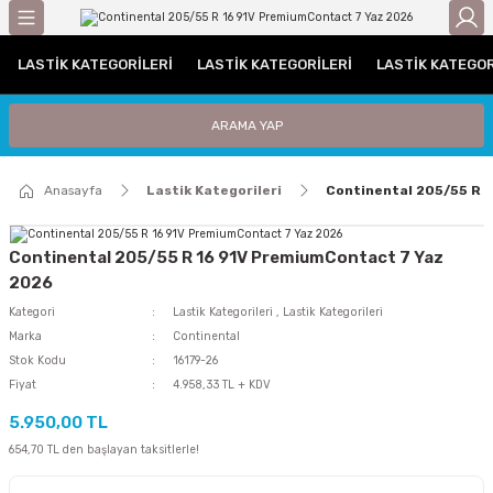
Geri Dön
LASTIK KATEGORILERI
LASTIK KATEGORILERI
LASTIK KATEGOR
gorileri
Otomobil Lastikleri
Traktör Lastikleri
ARAMA YAP
leri
UHP (Performans)
Traktör Arka Lastikleri
Anasayfa
Lastik Kategorileri
Continental 205/55 R 
ri / C Grubu
Traktör Ön Lastikleri
tikleri
Continental 205/55 R 16 91V PremiumContact 7 Yaz
2026
iyat Lastiği
Kategori
Lastik Kategorileri
,
Lastik Kategorileri
Marka
Continental
i
Stok Kodu
16179-26
Fiyat
4.958,33 TL + KDV
iği
5.950,00 TL
654,70 TL den başlayan taksitlerle!
Lastiği