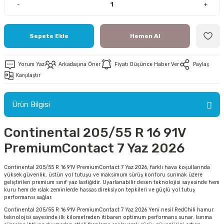
-
+
Sepete Ekle
Hemen Al
ri
Yorum Yaz
Arkadaşına Öner
Fiyatı Düşünce Haber Ver
Paylaş
Karşılaştır
ri
Ürün Bilgisi
Continental 205/55 R 16 91V
PremiumContact 7 Yaz 2026
Continental 205/55 R 16 91V PremiumContact 7 Yaz 2026, farklı hava koşullarında
yüksek güvenlik, üstün yol tutuşu ve maksimum sürüş konforu sunmak üzere
geliştirilen premium sınıf yaz lastiğidir. Uyarlanabilir desen teknolojisi sayesinde hem
kuru hem de ıslak zeminlerde hassas direksiyon tepkileri ve güçlü yol tutuş
performansı sağlar.
Continental 205/55 R 16 91V PremiumContact 7 Yaz 2026 Yeni nesil RedChili hamur
teknolojisi sayesinde ilk kilometreden itibaren optimum performans sunar. Isınma