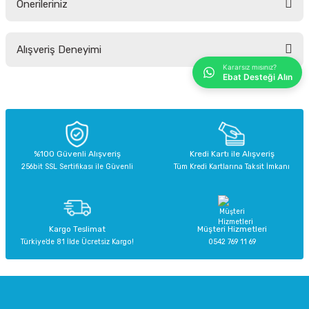
Önerileriniz
Soru Sor
Bu ürünün fiyat bilgisi, resim, ürün açıklamalarında ve diğer konularda
Alışveriş Deneyimi
yetersiz gördüğünüz noktaları öneri formunu kullanarak tarafımıza
iletebilirsiniz.
Kararsız mısınız?
Ebat Desteği Alın
Görüş ve önerileriniz için teşekkür ederiz.
Sitemize ilk yorumu siz yapın!
Ürün resmi kalitesiz, bozuk veya görüntülenemiyor.
Ürün açıklamasında eksik bilgiler bulunuyor.
Deneyimini Paylaş
Ürün bilgilerinde hatalar bulunuyor.
%100 Güvenli Alışveriş
Kredi Kartı ile Alışveriş
256bit SSL Sertifikası ile Güvenli
Tüm Kredi Kartlarına Taksit İmkanı
Ürün fiyatı diğer sitelerden daha pahalı.
Bu ürüne benzer farklı alternatifler olmalı.
Kargo Teslimat
Müşteri Hizmetleri
Türkiye’de 81 İlde Ücretsiz Kargo!
0542 769 11 69
Gönder