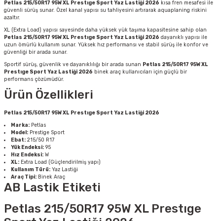
Petlas 215/50R17 95W XL Prestıge Sport Yaz Lastiği 2026
kısa fren mesafesi ile
güvenli sürüş sunar. Özel kanal yapısı su tahliyesini artırarak aquaplaning riskini
azaltır.
XL (Extra Load) yapısı sayesinde daha yüksek yük taşıma kapasitesine sahip olan
Petlas 215/50R17 95W XL Prestıge Sport Yaz Lastiği 2026
dayanıklı yapısı ile
uzun ömürlü kullanım sunar. Yüksek hız performansı ve stabil sürüş ile konfor ve
güvenliği bir arada sunar.
Sportif sürüş, güvenlik ve dayanıklılığı bir arada sunan
Petlas 215/50R17 95W XL
Prestıge Sport Yaz Lastiği 2026
binek araç kullanıcıları için güçlü bir
performans çözümüdür.
Ürün Özellikleri
Petlas 215/50R17 95W XL Prestıge Sport Yaz Lastiği 2026
Marka:
Petlas
Model:
Prestige Sport
Ebat:
215/50 R17
Yük Endeksi:
95
Hız Endeksi:
W
XL:
Extra Load (Güçlendirilmiş yapı)
Kullanım Türü:
Yaz Lastiği
Araç Tipi:
Binek Araç
AB Lastik Etiketi
Petlas 215/50R17 95W XL Prestıge