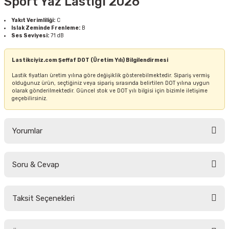
Sport Yaz Lastiği 2026
Yakıt Verimliliği:
C
Islak Zeminde Frenleme:
B
Ses Seviyesi:
71 dB
Lastikciyiz.com Şeffaf DOT (Üretim Yılı) Bilgilendirmesi
Lastik fiyatları üretim yılına göre değişiklik gösterebilmektedir. Sipariş vermiş
olduğunuz ürün, seçtiğiniz veya sipariş sırasında belirtilen DOT yılına uygun
olarak gönderilmektedir. Güncel stok ve DOT yılı bilgisi için bizimle iletişime
geçebilirsiniz.
Yorumlar
Soru & Cevap
Bu ürüne ilk yorumu siz yapın!
Taksit Seçenekleri
Yorum Yaz
Ürün hakkında henüz soru sorulmamış.