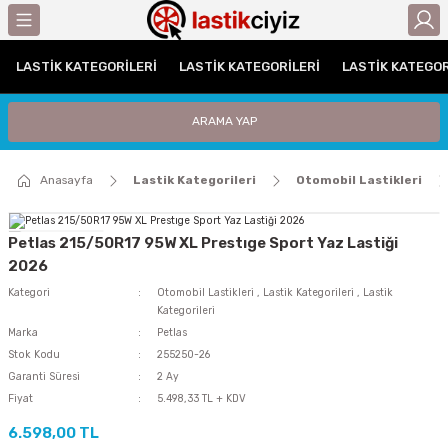
Geri Dön
LASTIK KATEGORILERI
LASTIK KATEGORILERI
LASTIK KATEGOR
gorileri
Otomobil Lastikleri
Traktör Lastikleri
ARAMA YAP
leri
UHP (Performans)
Traktör Arka Lastikleri
ri / C Grubu
Traktör Ön Lastikleri
Anasayfa
Lastik Kategorileri
Otomobil Lastikleri
tikleri
Petlas 215/50R17 95W XL Prestıge Sport Yaz Lastiği
2026
iyat Lastiği
Kategori
Otomobil Lastikleri
,
Lastik Kategorileri
,
Lastik
Kategorileri
i
Marka
Petlas
Stok Kodu
255250-26
iği
Garanti Süresi
2 Ay
Fiyat
5.498,33 TL + KDV
Lastiği
6.598,00 TL