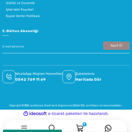
Gizlilik ve Güvenlik
İptal İade Koşullari
Kişisel Veriler Politikası
E-Bülten Aboneliği
Kayıt Ol
WhatsApp Müşteri Hizmetleri
Şubelerimiz
0542 769 11 69
Haritada Gör
Copyright © 2026 Lastikciyiz. Kredi kartı bilgileriniz 256bit SSL sertifikası ile korunmaktadır.
ideasoft
ile
e-
hazırlandı.
ticaret
paketleri
0