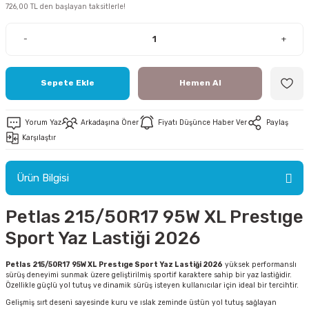
726,00 TL den başlayan taksitlerle!
-
+
Sepete Ekle
Hemen Al
ri
ri
Yorum Yaz
Arkadaşına Öner
Fiyatı Düşünce Haber Ver
Paylaş
Karşılaştır
Ürün Bilgisi
Petlas 215/50R17 95W XL Prestıge
Sport Yaz Lastiği 2026
Petlas 215/50R17 95W XL Prestıge Sport Yaz Lastiği 2026
yüksek performanslı
sürüş deneyimi sunmak üzere geliştirilmiş sportif karaktere sahip bir yaz lastiğidir.
Özellikle güçlü yol tutuş ve dinamik sürüş isteyen kullanıcılar için ideal bir tercihtir.
Gelişmiş sırt deseni sayesinde kuru ve ıslak zeminde üstün yol tutuş sağlayan