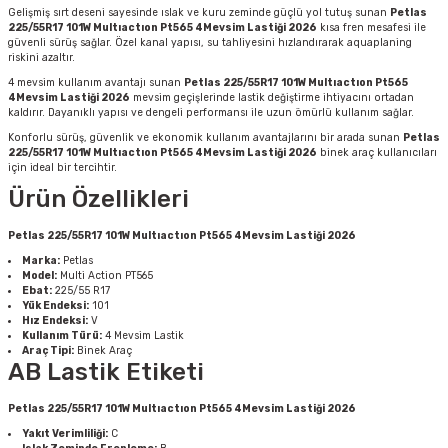
Gelişmiş sırt deseni sayesinde ıslak ve kuru zeminde güçlü yol tutuş sunan
Petlas
225/55R17 101W Multıactıon Pt565 4Mevsim Lastiği 2026
kısa fren mesafesi ile
güvenli sürüş sağlar. Özel kanal yapısı, su tahliyesini hızlandırarak aquaplaning
riskini azaltır.
4 mevsim kullanım avantajı sunan
Petlas 225/55R17 101W Multıactıon Pt565
4Mevsim Lastiği 2026
mevsim geçişlerinde lastik değiştirme ihtiyacını ortadan
kaldırır. Dayanıklı yapısı ve dengeli performansı ile uzun ömürlü kullanım sağlar.
Konforlu sürüş, güvenlik ve ekonomik kullanım avantajlarını bir arada sunan
Petlas
225/55R17 101W Multıactıon Pt565 4Mevsim Lastiği 2026
binek araç kullanıcıları
için ideal bir tercihtir.
Ürün Özellikleri
Petlas 225/55R17 101W Multıactıon Pt565 4Mevsim Lastiği 2026
Marka:
Petlas
Model:
Multi Action PT565
Ebat:
225/55 R17
Yük Endeksi:
101
Hız Endeksi:
V
Kullanım Türü:
4 Mevsim Lastik
Araç Tipi:
Binek Araç
AB Lastik Etiketi
Petlas 225/55R17 101W Multıactıon Pt565 4Mevsim Lastiği 2026
Yakıt Verimliliği:
C