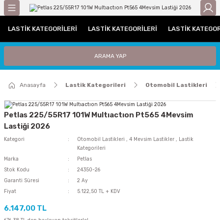
Geri Dön
LASTIK KATEGORILERI
LASTIK KATEGORILERI
LASTIK KATEGOR
gorileri
Otomobil Lastikleri
Traktör Lastikleri
ARAMA YAP
leri
UHP (Performans)
Traktör Arka Lastikleri
Anasayfa
Lastik Kategorileri
Otomobil Lastikleri
ri / C Grubu
Traktör Ön Lastikleri
tikleri
Petlas 225/55R17 101W Multıactıon Pt565 4Mevsim
Lastiği 2026
iyat Lastiği
Kategori
Otomobil Lastikleri
,
4 Mevsim Lastikler
,
Lastik
Kategorileri
i
Marka
Petlas
Stok Kodu
24350-26
Garanti Süresi
2 Ay
iği
Fiyat
5.122,50 TL + KDV
Lastiği
6.147,00 TL