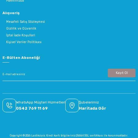
Hakkımızda
Alışveriş
Mesafeli Satış Sözleşmesi
Gizlilik ve Güvenlik
İptal İade Koşullari
Kişisel Veriler Politikası
E-Bülten Aboneliği
Kayıt Ol
WhatsApp Müşteri Hizmetleri
Şubelerimiz
0542 769 11 69
Haritada Gör
Copyright © 2026 Lastikciyiz. Kredi kartı bilgileriniz 256bit SSL sertifikası ile korunmaktadır.