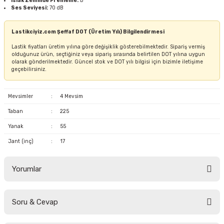
Islak Zeminde Frenleme:
B
Ses Seviyesi:
70 dB
Lastikciyiz.com Şeffaf DOT (Üretim Yılı) Bilgilendirmesi
Lastik fiyatları üretim yılına göre değişiklik gösterebilmektedir. Sipariş vermiş
olduğunuz ürün, seçtiğiniz veya sipariş sırasında belirtilen DOT yılına uygun
olarak gönderilmektedir. Güncel stok ve DOT yılı bilgisi için bizimle iletişime
geçebilirsiniz.
Mevsimler
:
4 Mevsim
Taban
:
225
Yanak
:
55
Jant (inç)
:
17
Yorumlar
Soru & Cevap
Bu ürüne ilk yorumu siz yapın!