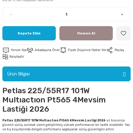
676,38 TL den başlayan taksitlerle!
-
+
Sepete Ekle
Hemen Al
ri
Yorum Yaz
Arkadaşına Öner
Fiyatı Düşünce Haber Ver
Paylaş
ri
Karşılaştır
Ürün Bilgisi
Petlas 225/55R17 101W
Multıactıon Pt565 4Mevsim
Lastiği 2026
Petlas 225/55R17 101W Multıactıon Pt565 4Mevsim Lastiği 2026
yıl boyunca
güvenli sürüş sunmak üzere geliştirilmiş yüksek performanslı bir lastik modelidir. Yaz
ve kış koşullarında dengeli performans sağlayarak sürüş güvenliğini artırır.