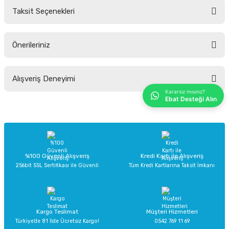
Taksit Seçenekleri
Yorum Yaz
Ürün hakkında henüz soru sorulmamış.
Önerileriniz
Soru Sor
Bu ürünün fiyat bilgisi, resim, ürün açıklamalarında ve diğer konularda
Alışveriş Deneyimi
yetersiz gördüğünüz noktaları öneri formunu kullanarak tarafımıza
iletebilirsiniz.
Kararsız mısınız?
Ebat Desteği Alın
Görüş ve önerileriniz için teşekkür ederiz.
Sitemize ilk yorumu siz yapın!
Ürün resmi kalitesiz, bozuk veya görüntülenemiyor.
Ürün açıklamasında eksik bilgiler bulunuyor.
Deneyimini Paylaş
Ürün bilgilerinde hatalar bulunuyor.
%100 Güvenli Alışveriş
Kredi Kartı ile Alışveriş
256bit SSL Sertifikası ile Güvenli
Tüm Kredi Kartlarına Taksit İmkanı
Ürün fiyatı diğer sitelerden daha pahalı.
Bu ürüne benzer farklı alternatifler olmalı.
Kargo Teslimat
Müşteri Hizmetleri
Türkiye’de 81 İlde Ücretsiz Kargo!
0542 769 11 69