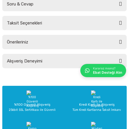
Soru & Cevap
Bu ürüne ilk yorumu siz yapın!
Taksit Seçenekleri
Yorum Yaz
Ürün hakkında henüz soru sorulmamış.
Önerileriniz
Soru Sor
Bu ürünün fiyat bilgisi, resim, ürün açıklamalarında ve diğer konularda
Alışveriş Deneyimi
yetersiz gördüğünüz noktaları öneri formunu kullanarak tarafımıza
iletebilirsiniz.
Kararsız mısınız?
Ebat Desteği Alın
Görüş ve önerileriniz için teşekkür ederiz.
Sitemize ilk yorumu siz yapın!
Ürün resmi kalitesiz, bozuk veya görüntülenemiyor.
Ürün açıklamasında eksik bilgiler bulunuyor.
Deneyimini Paylaş
Ürün bilgilerinde hatalar bulunuyor.
%100 Güvenli Alışveriş
Kredi Kartı ile Alışveriş
256bit SSL Sertifikası ile Güvenli
Tüm Kredi Kartlarına Taksit İmkanı
Ürün fiyatı diğer sitelerden daha pahalı.
Bu ürüne benzer farklı alternatifler olmalı.