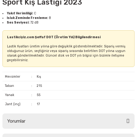
Sport Kış Lastiği 2023
Yakıt Verimliliği:
C
Islak Zeminde Frenleme:
B
Ses Seviyesi:
72 dB
Lastikciyiz.com Şeffaf DOT (Üretim Yılı) Bilgilendirmesi
Lastik fiyatları üretim yılına göre değişiklik gösterebilmektedir. Sipariş vermiş
olduğunuz ürün, seçtiğiniz veya sipariş sırasında belirtilen DOT yılına uygun
olarak gönderilmektedir. Güncel stok ve DOT yılı bilgisi için bizimle iletişime
geçebilirsiniz.
Mevsimler
:
Kış
Taban
:
215
Yanak
:
55
Jant (inç)
:
17
Yorumlar