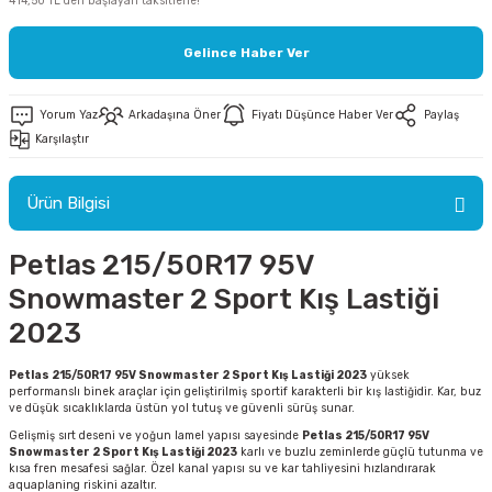
414,50 TL den başlayan taksitlerle!
Gelince Haber Ver
Yorum Yaz
Arkadaşına Öner
Fiyatı Düşünce Haber Ver
Paylaş
ri
Karşılaştır
ri
Ürün Bilgisi
Petlas 215/50R17 95V
Snowmaster 2 Sport Kış Lastiği
2023
Petlas 215/50R17 95V Snowmaster 2 Sport Kış Lastiği 2023
yüksek
performanslı binek araçlar için geliştirilmiş sportif karakterli bir kış lastiğidir. Kar, buz
ve düşük sıcaklıklarda üstün yol tutuş ve güvenli sürüş sunar.
Gelişmiş sırt deseni ve yoğun lamel yapısı sayesinde
Petlas 215/50R17 95V
Snowmaster 2 Sport Kış Lastiği 2023
karlı ve buzlu zeminlerde güçlü tutunma ve
kısa fren mesafesi sağlar. Özel kanal yapısı su ve kar tahliyesini hızlandırarak
aquaplaning riskini azaltır.