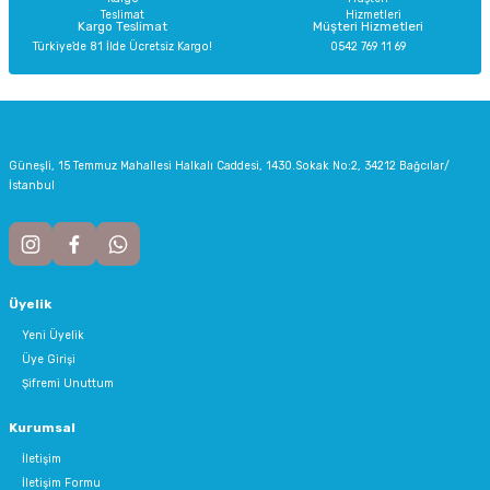
Kargo Teslimat
Müşteri Hizmetleri
Türkiye’de 81 İlde Ücretsiz Kargo!
0542 769 11 69
Gönder
Güneşli, 15 Temmuz Mahallesi Halkalı Caddesi, 1430.Sokak No:2, 34212 Bağcılar/
İstanbul
Üyelik
Yeni Üyelik
Üye Girişi
Şifremi Unuttum
Kurumsal
İletişim
İletişim Formu