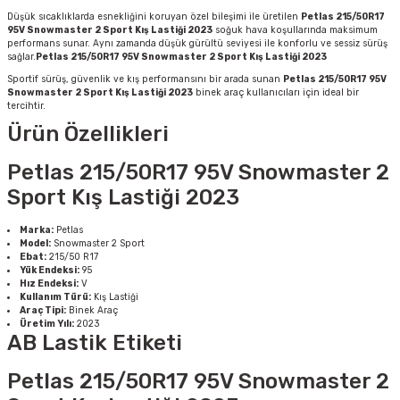
Düşük sıcaklıklarda esnekliğini koruyan özel bileşimi ile üretilen
Petlas 215/50R17
95V Snowmaster 2 Sport Kış Lastiği 2023
soğuk hava koşullarında maksimum
performans sunar. Aynı zamanda düşük gürültü seviyesi ile konforlu ve sessiz sürüş
sağlar.
Petlas 215/50R17 95V Snowmaster 2 Sport Kış Lastiği 2023
Sportif sürüş, güvenlik ve kış performansını bir arada sunan
Petlas 215/50R17 95V
Snowmaster 2 Sport Kış Lastiği 2023
binek araç kullanıcıları için ideal bir
tercihtir.
Ürün Özellikleri
Petlas 215/50R17 95V Snowmaster 2
Sport Kış Lastiği 2023
Marka:
Petlas
Model:
Snowmaster 2 Sport
Ebat:
215/50 R17
Yük Endeksi:
95
Hız Endeksi:
V
Kullanım Türü:
Kış Lastiği
Araç Tipi:
Binek Araç
Üretim Yılı:
2023
AB Lastik Etiketi
Petlas 215/50R17 95V Snowmaster 2