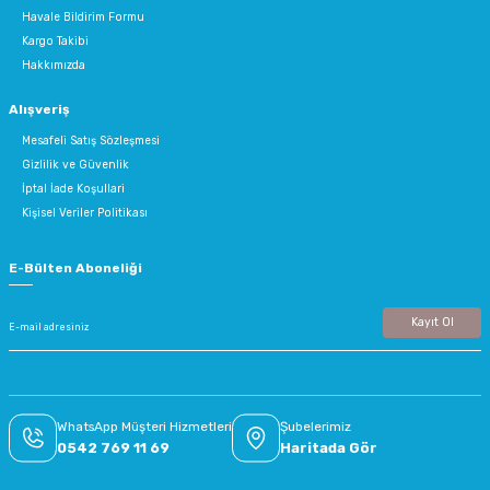
Havale Bildirim Formu
Kargo Takibi
Hakkımızda
Alışveriş
Mesafeli Satış Sözleşmesi
Gizlilik ve Güvenlik
İptal İade Koşullari
Kişisel Veriler Politikası
E-Bülten Aboneliği
Kayıt Ol
WhatsApp Müşteri Hizmetleri
Şubelerimiz
0542 769 11 69
Haritada Gör