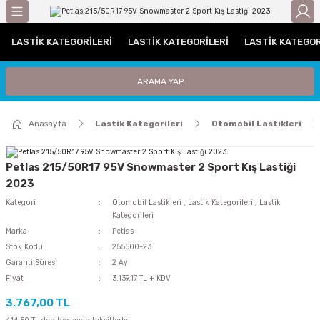
Geri Dön
LASTIK KATEGORILERI
LASTIK KATEGORILERI
LASTIK KATEGOR
gorileri
Otomobil Lastikleri
Traktör Lastikleri
ARAMA YAP
leri
UHP (Performans)
Traktör Arka Lastikleri
Anasayfa
Lastik Kategorileri
Otomobil Lastikleri
ri / C Grubu
Traktör Ön Lastikleri
tikleri
Petlas 215/50R17 95V Snowmaster 2 Sport Kış Lastiği
2023
iyat Lastiği
Kategori
Otomobil Lastikleri
,
Lastik Kategorileri
,
Lastik
Kategorileri
i
Marka
Petlas
Stok Kodu
255500-23
Garanti Süresi
2 Ay
iği
Fiyat
3.139,17 TL + KDV
Lastiği
3.767,00 TL