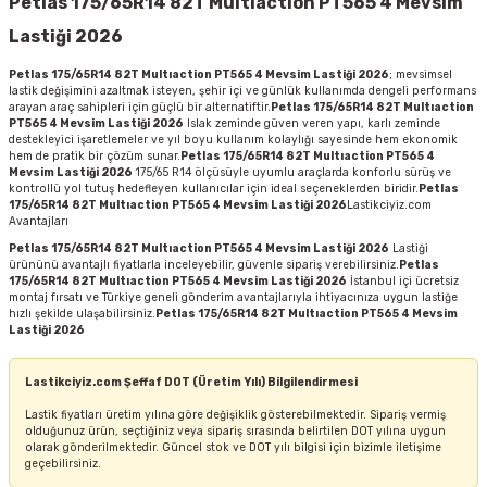
Petlas 175/65R14 82T Multıaction PT565 4 Mevsim
Lastiği 2026
Petlas 175/65R14 82T Multıaction PT565 4 Mevsim Lastiği 2026
; mevsimsel
lastik değişimini azaltmak isteyen, şehir içi ve günlük kullanımda dengeli performans
arayan araç sahipleri için güçlü bir alternatiftir.
Petlas 175/65R14 82T Multıaction
PT565 4 Mevsim Lastiği 2026
Islak zeminde güven veren yapı, karlı zeminde
destekleyici işaretlemeler ve yıl boyu kullanım kolaylığı sayesinde hem ekonomik
hem de pratik bir çözüm sunar.
Petlas 175/65R14 82T Multıaction PT565 4
Mevsim Lastiği 2026
175/65 R14 ölçüsüyle uyumlu araçlarda konforlu sürüş ve
kontrollü yol tutuş hedefleyen kullanıcılar için ideal seçeneklerden biridir.
Petlas
175/65R14 82T Multıaction PT565 4 Mevsim Lastiği 2026
Lastikciyiz.com
Avantajları
Petlas 175/65R14 82T Multıaction PT565 4 Mevsim Lastiği 2026
Lastiği
ürününü avantajlı fiyatlarla inceleyebilir, güvenle sipariş verebilirsiniz.
Petlas
175/65R14 82T Multıaction PT565 4 Mevsim Lastiği 2026
İstanbul içi ücretsiz
montaj fırsatı ve Türkiye geneli gönderim avantajlarıyla ihtiyacınıza uygun lastiğe
hızlı şekilde ulaşabilirsiniz.
Petlas 175/65R14 82T Multıaction PT565 4 Mevsim
Lastiği 2026
Lastikciyiz.com Şeffaf DOT (Üretim Yılı) Bilgilendirmesi
Lastik fiyatları üretim yılına göre değişiklik gösterebilmektedir. Sipariş vermiş
olduğunuz ürün, seçtiğiniz veya sipariş sırasında belirtilen DOT yılına uygun
olarak gönderilmektedir. Güncel stok ve DOT yılı bilgisi için bizimle iletişime
geçebilirsiniz.