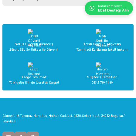
iletebilirsiniz.
Kararsız mısınız?
Ebat Desteği Alın
Görüş ve önerileriniz için teşekkür ederiz.
Sitemize ilk yorumu siz yapın!
Ürün resmi kalitesiz, bozuk veya görüntülenemiyor.
Ürün açıklamasında eksik bilgiler bulunuyor.
Deneyimini Paylaş
Ürün bilgilerinde hatalar bulunuyor.
%100 Güvenli Alışveriş
Kredi Kartı ile Alışveriş
256bit SSL Sertifikası ile Güvenli
Tüm Kredi Kartlarına Taksit İmkanı
Ürün fiyatı diğer sitelerden daha pahalı.
Bu ürüne benzer farklı alternatifler olmalı.
Kargo Teslimat
Müşteri Hizmetleri
Türkiye’de 81 İlde Ücretsiz Kargo!
0542 769 11 69
Gönder
Güneşli, 15 Temmuz Mahallesi Halkalı Caddesi, 1430.Sokak No:2, 34212 Bağcılar/
İstanbul