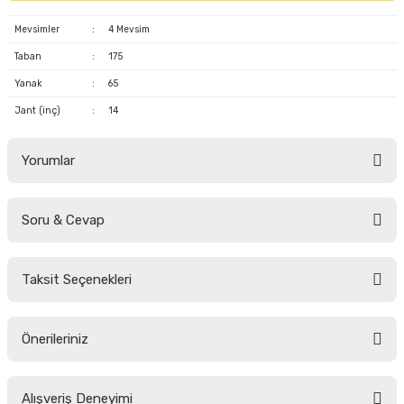
Mevsimler
:
4 Mevsim
Taban
:
175
Yanak
:
65
Jant (inç)
:
14
Yorumlar
Soru & Cevap
Bu ürüne ilk yorumu siz yapın!
Taksit Seçenekleri
Yorum Yaz
Ürün hakkında henüz soru sorulmamış.
Önerileriniz
Soru Sor
Bu ürünün fiyat bilgisi, resim, ürün açıklamalarında ve diğer konularda
Alışveriş Deneyimi
yetersiz gördüğünüz noktaları öneri formunu kullanarak tarafımıza