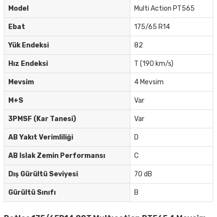
Model
Multi Action PT565
Ebat
175/65 R14
Yük Endeksi
82
Hız Endeksi
T (190 km/s)
Mevsim
4 Mevsim
M+S
Var
3PMSF (Kar Tanesi)
Var
AB Yakıt Verimliliği
D
AB Islak Zemin Performansı
C
Dış Gürültü Seviyesi
70 dB
Gürültü Sınıfı
B