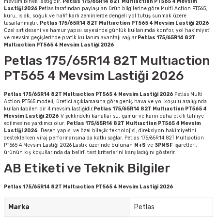
mevsim binek lastiğidir.
Petlas 175/65R14 82T Multıaction PT565 4 Mevsim
Lastiği 2026
Petlas tarafından paylaşılan ürün bilgilerine göre Multi Action PT565;
kuru, ıslak, soğuk ve hafif karlı zeminlerde dengeli yol tutuş sunmak üzere
tasarlanmıştır.
Petlas 175/65R14 82T Multıaction PT565 4 Mevsim Lastiği 2026
Özel sırt deseni ve hamur yapısı sayesinde günlük kullanımda konfor, yol hakimiyeti
ve mevsim geçişlerinde pratik kullanım avantajı sağlar.
Petlas 175/65R14 82T
Multıaction PT565 4 Mevsim Lastiği 2026
Petlas 175/65R14 82T Multıaction
PT565 4 Mevsim Lastiği 2026
Petlas 175/65R14 82T Multıaction PT565 4 Mevsim Lastiği 2026
Petlas Multi
Action PT565 modeli, üretici açıklamasına göre geniş hava ve yol koşulu aralığında
kullanılabilen bir 4 mevsim lastiğidir.
Petlas 175/65R14 82T Multıaction PT565 4
Mevsim Lastiği 2026
V şeklindeki kanallar su, çamur ve karın daha etkili tahliye
edilmesine yardımcı olur.
Petlas 175/65R14 82T Multıaction PT565 4 Mevsim
Lastiği 2026
. Desen yapısı ve özel bileşik teknolojisi; direksiyon hakimiyetini
desteklerken viraj performansına da katkı sağlar. Petlas 175/65R14 82T Multıaction
PT565 4 Mevsim Lastiği 2026
Lastik üzerinde bulunan
M+S
ve
3PMSF
işaretleri,
ürünün kış koşullarında da belirli test kriterlerini karşıladığını gösterir.
AB Etiketi ve Teknik Bilgiler
Petlas 175/65R14 82T Multıaction PT565 4 Mevsim Lastiği 2026
Marka
Petlas