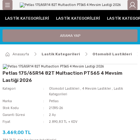
Geri Dön
LASTIK KATEGORILERI
LASTIK KATEGORILERI
LASTIK KATEGOR
gorileri
Otomobil Lastikleri
Traktör Lastikleri
ARAMA YAP
leri
UHP (Performans)
Traktör Arka Lastikleri
Anasayfa
Lastik Kategorileri
Otomobil Lastikleri
ri / C Grubu
Traktör Ön Lastikleri
tikleri
Petlas 175/65R14 82T Multıaction PT565 4 Mevsim
Lastiği 2026
iyat Lastiği
Kategori
Otomobil Lastikleri
,
4 Mevsim Lastikler
,
Lastik
Kategorileri
i
Marka
Petlas
Stok Kodu
21395-26
Garanti Süresi
2 Ay
iği
Fiyat
2.890,83 TL + KDV
Lastiği
3.469,00 TL