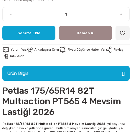
381,71 TL den başlayan taksitlerle!
-
+
Sepete Ekle
Hemen Al
ri
Yorum Yaz
Arkadaşına Öner
Fiyatı Düşünce Haber Ver
Paylaş
ri
Karşılaştır
Ürün Bilgisi
Petlas 175/65R14 82T
Multıaction PT565 4 Mevsim
Lastiği 2026
Petlas 175/65R14 82T Multıaction PT565 4 Mevsim Lastiği 2026
, yıl boyunca
değişken hava koşullarında güvenli kullanım arayan sürücüler için geliştirilmiş 4