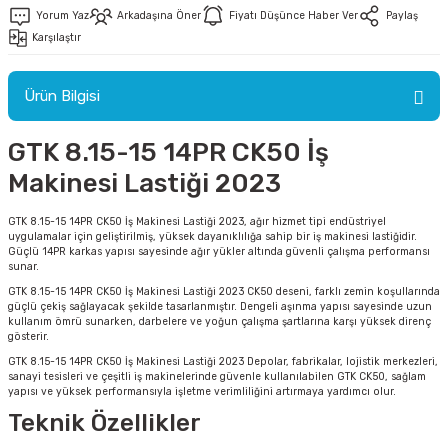
Yorum Yaz
Arkadaşına Öner
Fiyatı Düşünce Haber Ver
Paylaş
Karşılaştır
Ürün Bilgisi
ri
GTK 8.15-15 14PR CK50 İş
ri
Makinesi Lastiği 2023
GTK 8.15-15 14PR CK50 İş Makinesi Lastiği 2023, ağır hizmet tipi endüstriyel
uygulamalar için geliştirilmiş, yüksek dayanıklılığa sahip bir iş makinesi lastiğidir.
Güçlü 14PR karkas yapısı sayesinde ağır yükler altında güvenli çalışma performansı
sunar.
GTK 8.15-15 14PR CK50 İş Makinesi Lastiği 2023 CK50 deseni, farklı zemin koşullarında
güçlü çekiş sağlayacak şekilde tasarlanmıştır. Dengeli aşınma yapısı sayesinde uzun
kullanım ömrü sunarken, darbelere ve yoğun çalışma şartlarına karşı yüksek direnç
gösterir.
GTK 8.15-15 14PR CK50 İş Makinesi Lastiği 2023 Depolar, fabrikalar, lojistik merkezleri,
sanayi tesisleri ve çeşitli iş makinelerinde güvenle kullanılabilen GTK CK50, sağlam
yapısı ve yüksek performansıyla işletme verimliliğini artırmaya yardımcı olur.
Teknik Özellikler