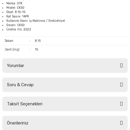
Marka: GTK
Model: CK50
Ebat: 8.15-15
Kat Sayısı: 14PR
Kullanım Alanı: İş Makinesi / Endüstriyel
Desen: CK50
Üretim Yılı: 2023
Taban
:
8.15
Jant (inç)
:
15
Yorumlar
Soru & Cevap
Bu ürüne ilk yorumu siz yapın!
Taksit Seçenekleri
Yorum Yaz
Ürün hakkında henüz soru sorulmamış.
Önerileriniz
Soru Sor