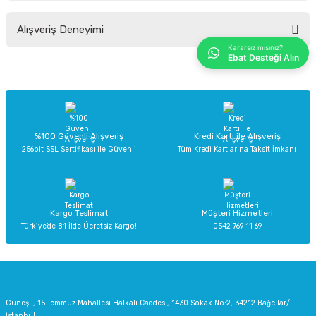
Bu ürünün fiyat bilgisi, resim, ürün açıklamalarında ve diğer konularda
Alışveriş Deneyimi
yetersiz gördüğünüz noktaları öneri formunu kullanarak tarafımıza
iletebilirsiniz.
Kararsız mısınız?
Ebat Desteği Alın
Görüş ve önerileriniz için teşekkür ederiz.
Sitemize ilk yorumu siz yapın!
Ürün resmi kalitesiz, bozuk veya görüntülenemiyor.
Ürün açıklamasında eksik bilgiler bulunuyor.
Deneyimini Paylaş
Ürün bilgilerinde hatalar bulunuyor.
%100 Güvenli Alışveriş
Kredi Kartı ile Alışveriş
256bit SSL Sertifikası ile Güvenli
Tüm Kredi Kartlarına Taksit İmkanı
Ürün fiyatı diğer sitelerden daha pahalı.
Bu ürüne benzer farklı alternatifler olmalı.
Kargo Teslimat
Müşteri Hizmetleri
Türkiye’de 81 İlde Ücretsiz Kargo!
0542 769 11 69
Gönder
Güneşli, 15 Temmuz Mahallesi Halkalı Caddesi, 1430.Sokak No:2, 34212 Bağcılar/
İstanbul