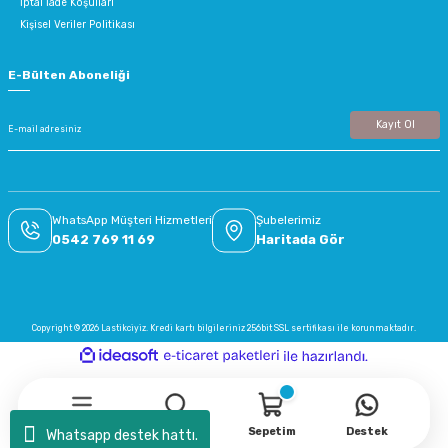
İptal İade Koşullari
Kişisel Veriler Politikası
E-Bülten Aboneliği
Kayıt Ol
WhatsApp Müşteri Hizmetleri
Şubelerimiz
0542 769 11 69
Haritada Gör
Copyright © 2026 Lastikciyiz. Kredi kartı bilgileriniz 256bit SSL sertifikası ile korunmaktadır.
ideasoft
ile
e-
hazırlandı.
ticaret
paketleri
Menü
Arama
Sepetim
Destek
Whatsapp destek hattı.