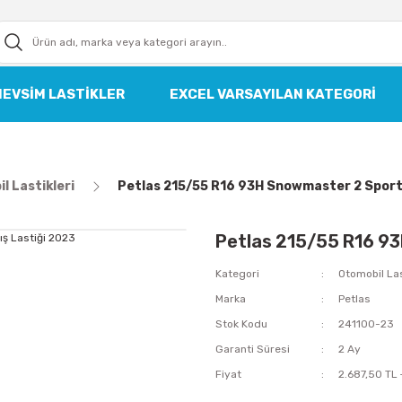
MEVSIM LASTIKLER
EXCEL VARSAYILAN KATEGORI
l Lastikleri
Petlas 215/55 R16 93H Snowmaster 2 Sport 
Petlas 215/55 R16 93
Kategori
Otomobil Las
Marka
Petlas
Stok Kodu
241100-23
Garanti Süresi
2 Ay
Fiyat
2.687,50 TL