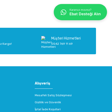
iletebilirsiniz.
Kararsız mısınız?
Ebat Desteği Alın
Müşteri Hizmetleri
iz Kargo!
0542 769 11 69
Alışveriş
Mesafeli Satış Sözleşmesi
Gizlilik ve Güvenlik
İptal İade Koşullari