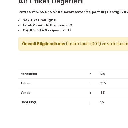
AB Etiket Değerleri
Petlas 215/55 R16 93H Snowmaster 2 Sport Kış Lastiği 202
Yakıt Verimliliği:
D
Islak Zeminde Frenleme:
C
Dış Gürültü Seviyesi:
71 dB
Önemli Bilgilendirme:
Üretim tarihi (DOT) ve stok durumu d
Mevsimler
:
Kış
Taban
:
215
Yanak
:
55
Jant (inç)
:
16