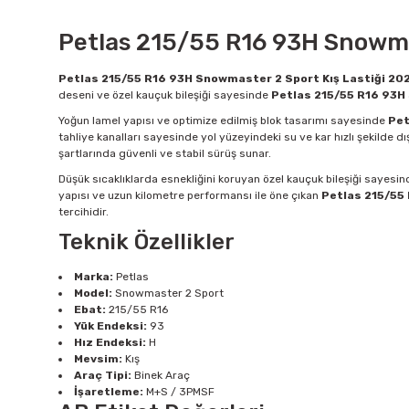
Petlas 215/55 R16 93H Snowmas
Petlas 215/55 R16 93H Snowmaster 2 Sport Kış Lastiği 202
deseni ve özel kauçuk bileşiği sayesinde
Petlas 215/55 R16 93H 
Yoğun lamel yapısı ve optimize edilmiş blok tasarımı sayesinde
Pet
tahliye kanalları sayesinde yol yüzeyindeki su ve kar hızlı şekilde dışa
şartlarında güvenli ve stabil sürüş sunar.
Düşük sıcaklıklarda esnekliğini koruyan özel kauçuk bileşiği sayesi
yapısı ve uzun kilometre performansı ile öne çıkan
Petlas 215/55 
tercihidir.
Teknik Özellikler
Marka:
Petlas
Model:
Snowmaster 2 Sport
Ebat:
215/55 R16
Yük Endeksi:
93
Hız Endeksi:
H
Mevsim:
Kış
Araç Tipi:
Binek Araç
İşaretleme:
M+S / 3PMSF