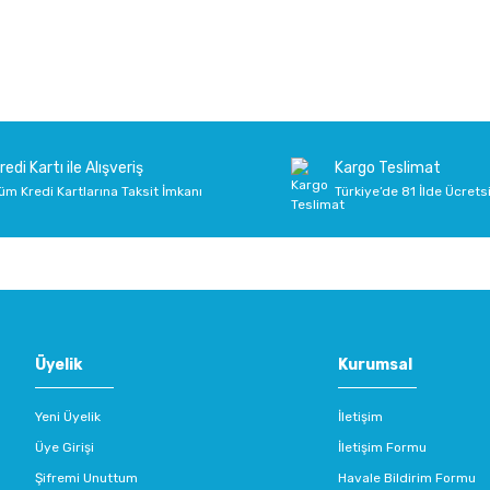
onularda yetersiz gördüğünüz noktaları öneri formunu kullanarak tarafımıza 
Ürün hakkında henüz soru sorulmamış.
Bu ürüne ilk yorumu siz yapın!
Sitemize ilk yorumu siz yapın!
Deneyimini Paylaş
Yorum Yaz
Soru Sor
redi Kartı ile Alışveriş
Kargo Teslimat
üm Kredi Kartlarına Taksit İmkanı
Türkiye’de 81 İlde Ücrets
Gönder
Üyelik
Kurumsal
Yeni Üyelik
İletişim
Üye Girişi
İletişim Formu
Şifremi Unuttum
Havale Bildirim Formu