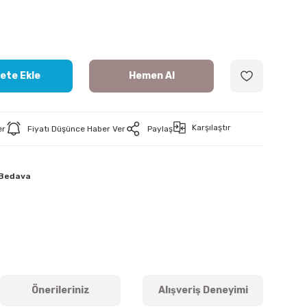
ete Ekle
Hemen Al
Karşılaştır
er
Fiyatı Düşünce Haber Ver
Paylaş
 Bedava
Önerileriniz
Alışveriş Deneyimi