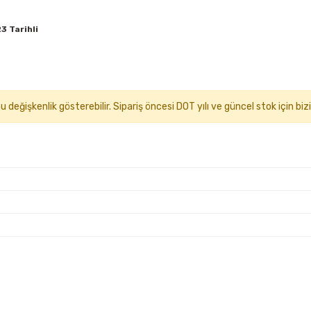
3 Tarihli
eğişkenlik gösterebilir. Sipariş öncesi DOT yılı ve güncel stok için bizi