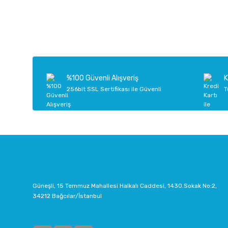
Bu ürünün fiyat bilgisi, resim, ürün açıklamalarında ve diğer k
Görüş ve önerileriniz için teşekkür ederiz.
Ürün resmi kalitesiz, bozuk veya görüntülenemiyor.
Ürün açıklamasında eksik bilgiler bulunuyor.
Ürün bilgilerinde hatalar bulunuyor.
%100 Güvenli Alışveriş
K
Ürün fiyatı diğer sitelerden daha pahalı.
256bit SSL Sertifikası ile Güvenli
T
Bu ürüne benzer farklı alternatifler olmalı.
Güneşli, 15 Temmuz Mahallesi Halkalı Caddesi, 1430.Sokak No:2,
34212 Bağcılar/İstanbul