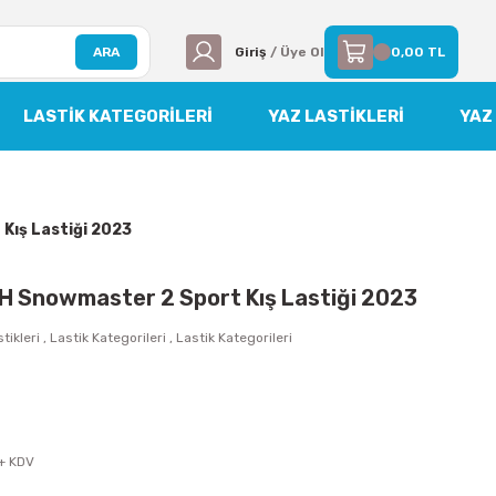
ARA
Giriş
/ Üye Ol
0,00 TL
LASTIK KATEGORILERI
YAZ LASTİKLERİ
YAZ
Kış Lastiği 2023
H Snowmaster 2 Sport Kış Lastiği 2023
tikleri
,
Lastik Kategorileri
,
Lastik Kategorileri
 + KDV