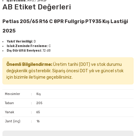
İşaretleme:
M+S / 3PMSF
AB Etiket Değerleri
Petlas 205/65 R16 C 8PR Fullgrip PT935 Kış Lastiği
2025
Yakıt Verimliliği:
D
Islak Zeminde Frenleme:
C
Dış Gürültü Seviyesi:
72 dB
Önemli Bilgilendirme:
Üretim tarihi (DOT) ve stok durumu
değişkenlik gösterebilir. Sipariş öncesi DOT yılı ve güncel stok
için bizimle iletişime geçebilirsiniz.
Mevsimler
:
Kış
Taban
:
205
Yanak
:
65
Jant (inç)
:
16