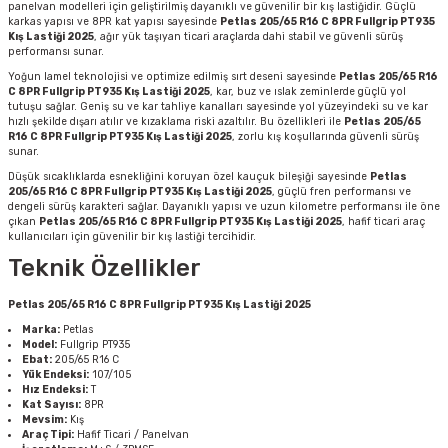
panelvan modelleri için geliştirilmiş dayanıklı ve güvenilir bir kış lastiğidir. Güçlü
karkas yapısı ve 8PR kat yapısı sayesinde
Petlas 205/65 R16 C 8PR Fullgrip PT935
Kış Lastiği 2025
, ağır yük taşıyan ticari araçlarda dahi stabil ve güvenli sürüş
performansı sunar.
Yoğun lamel teknolojisi ve optimize edilmiş sırt deseni sayesinde
Petlas 205/65 R16
C 8PR Fullgrip PT935 Kış Lastiği 2025
, kar, buz ve ıslak zeminlerde güçlü yol
tutuşu sağlar. Geniş su ve kar tahliye kanalları sayesinde yol yüzeyindeki su ve kar
hızlı şekilde dışarı atılır ve kızaklama riski azaltılır. Bu özellikleri ile
Petlas 205/65
R16 C 8PR Fullgrip PT935 Kış Lastiği 2025
, zorlu kış koşullarında güvenli sürüş
sunar.
Düşük sıcaklıklarda esnekliğini koruyan özel kauçuk bileşiği sayesinde
Petlas
205/65 R16 C 8PR Fullgrip PT935 Kış Lastiği 2025
, güçlü fren performansı ve
dengeli sürüş karakteri sağlar. Dayanıklı yapısı ve uzun kilometre performansı ile öne
çıkan
Petlas 205/65 R16 C 8PR Fullgrip PT935 Kış Lastiği 2025
, hafif ticari araç
kullanıcıları için güvenilir bir kış lastiği tercihidir.
Teknik Özellikler
Petlas 205/65 R16 C 8PR Fullgrip PT935 Kış Lastiği 2025
Marka:
Petlas
Model:
Fullgrip PT935
Ebat:
205/65 R16 C
Yük Endeksi:
107/105
Hız Endeksi:
T
Kat Sayısı:
8PR
Mevsim:
Kış
Araç Tipi:
Hafif Ticari / Panelvan