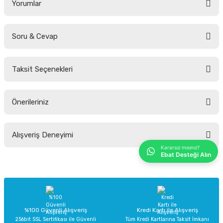
Yorumlar
Soru & Cevap
Bu ürüne ilk yorumu siz yapın!
Taksit Seçenekleri
Yorum Yaz
Ürün hakkında henüz soru sorulmamış.
Önerileriniz
Soru Sor
Bu ürünün fiyat bilgisi, resim, ürün açıklamalarında ve diğer konularda
Alışveriş Deneyimi
yetersiz gördüğünüz noktaları öneri formunu kullanarak tarafımıza
iletebilirsiniz.
Kararsız mısınız?
Ebat Desteği Alın
Görüş ve önerileriniz için teşekkür ederiz.
Sitemize ilk yorumu siz yapın!
Ürün resmi kalitesiz, bozuk veya görüntülenemiyor.
Ürün açıklamasında eksik bilgiler bulunuyor.
Deneyimini Paylaş
Ürün bilgilerinde hatalar bulunuyor.
%100 Güvenli Alışveriş
Kredi Kartı ile Alışveriş
256bit SSL Sertifikası ile Güvenli
Tüm Kredi Kartlarına Taksit İmkanı
Ürün fiyatı diğer sitelerden daha pahalı.