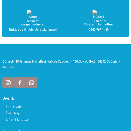
Bu ürüne benzer farklı alternatifler olmalı.
Kargo Teslimat
Müşteri Hizmetleri
Türkiye’de 81 İlde Ücretsiz Kargo!
0542 769 11 69
Gönder
Güneşli, 15 Temmuz Mahallesi Halkalı Caddesi, 1430.Sokak No:2, 34212 Bağcılar/
İstanbul
Üyelik
Yeni Üyelik
Üye Girişi
Şifremi Unuttum