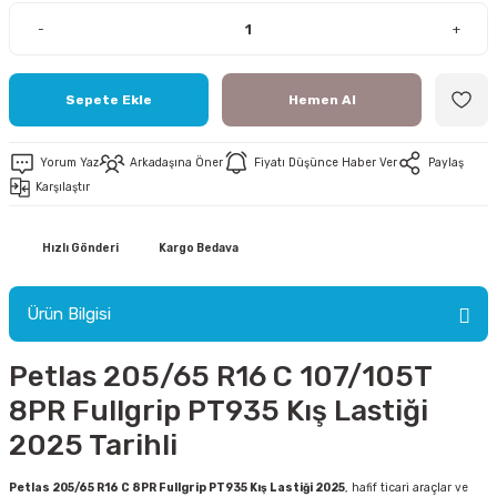
-
+
Sepete Ekle
Hemen Al
ri
Yorum Yaz
Arkadaşına Öner
Fiyatı Düşünce Haber Ver
Paylaş
Karşılaştır
ri
Hızlı Gönderi
Kargo Bedava
Ürün Bilgisi
Petlas 205/65 R16 C 107/105T
8PR Fullgrip PT935 Kış Lastiği
2025 Tarihli
Petlas 205/65 R16 C 8PR Fullgrip PT935 Kış Lastiği 2025
, hafif ticari araçlar ve