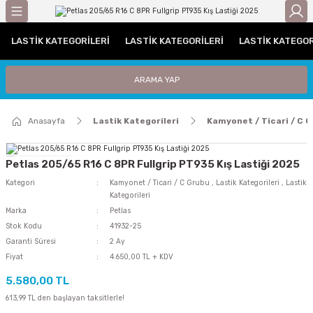
Geri Dön
LASTIK KATEGORILERI
LASTIK KATEGORILERI
LASTIK KATEGOR
gorileri
Otomobil Lastikleri
Traktör Lastikleri
ARAMA YAP
leri
UHP (Performans)
Traktör Arka Lastikleri
Anasayfa
Lastik Kategorileri
Kamyonet / Ticari / C 
ri / C Grubu
Traktör Ön Lastikleri
tikleri
Petlas 205/65 R16 C 8PR Fullgrip PT935 Kış Lastiği 2025
Kategori
Kamyonet / Ticari / C Grubu
,
Lastik Kategorileri
,
Lastik
iyat Lastiği
Kategorileri
Marka
Petlas
i
Stok Kodu
41932-25
Garanti Süresi
2 Ay
Fiyat
4.650,00 TL + KDV
iği
5.580,00 TL
Lastiği
613,99 TL den başlayan taksitlerle!