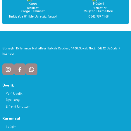
Kargo Teslimat
Müşteri Hizmetleri
Türkiye’de 81 İlde Ücretsiz Kargo!
0542 769 11 69
Gönder
Güneşli, 15 Temmuz Mahallesi Halkalı Caddesi, 1430.Sokak No:2, 34212 Bağcılar/
İstanbul
Üyelik
Yeni Üyelik
Üye Girişi
Şifremi Unuttum
Kurumsal
İletişim