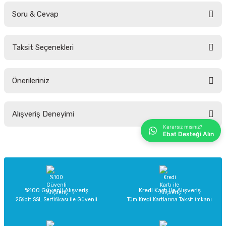
Soru & Cevap
Bu ürüne ilk yorumu siz yapın!
Taksit Seçenekleri
Yorum Yaz
Ürün hakkında henüz soru sorulmamış.
Önerileriniz
Soru Sor
Bu ürünün fiyat bilgisi, resim, ürün açıklamalarında ve diğer konularda
Alışveriş Deneyimi
yetersiz gördüğünüz noktaları öneri formunu kullanarak tarafımıza
iletebilirsiniz.
Kararsız mısınız?
Ebat Desteği Alın
Görüş ve önerileriniz için teşekkür ederiz.
Sitemize ilk yorumu siz yapın!
Ürün resmi kalitesiz, bozuk veya görüntülenemiyor.
Ürün açıklamasında eksik bilgiler bulunuyor.
Deneyimini Paylaş
Ürün bilgilerinde hatalar bulunuyor.
%100 Güvenli Alışveriş
Kredi Kartı ile Alışveriş
256bit SSL Sertifikası ile Güvenli
Tüm Kredi Kartlarına Taksit İmkanı
Ürün fiyatı diğer sitelerden daha pahalı.
Bu ürüne benzer farklı alternatifler olmalı.