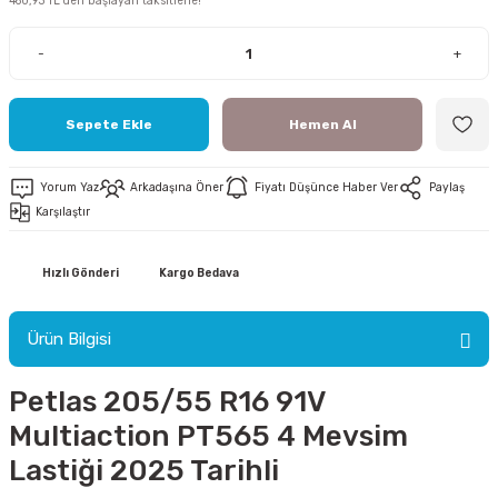
460,93 TL den başlayan taksitlerle!
-
+
Sepete Ekle
Hemen Al
ri
Yorum Yaz
Arkadaşına Öner
Fiyatı Düşünce Haber Ver
Paylaş
ri
Karşılaştır
Hızlı Gönderi
Kargo Bedava
Ürün Bilgisi
Petlas 205/55 R16 91V
Multiaction PT565 4 Mevsim
Lastiği 2025 Tarihli