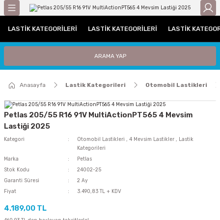
Geri Dön
LASTIK KATEGORILERI
LASTIK KATEGORILERI
LASTIK KATEGOR
gorileri
Otomobil Lastikleri
Traktör Lastikleri
ARAMA YAP
leri
UHP (Performans)
Traktör Arka Lastikleri
Anasayfa
Lastik Kategorileri
Otomobil Lastikleri
ri / C Grubu
Traktör Ön Lastikleri
tikleri
Petlas 205/55 R16 91V MultiActionPT565 4 Mevsim
Lastiği 2025
iyat Lastiği
Kategori
Otomobil Lastikleri
,
4 Mevsim Lastikler
,
Lastik
Kategorileri
i
Marka
Petlas
Stok Kodu
24002-25
Garanti Süresi
2 Ay
iği
Fiyat
3.490,83 TL + KDV
Lastiği
4.189,00 TL