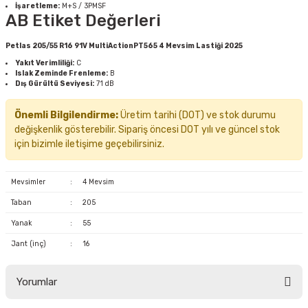
İşaretleme:
M+S / 3PMSF
AB Etiket Değerleri
Petlas 205/55 R16 91V MultiActionPT565 4 Mevsim Lastiği 2025
Yakıt Verimliliği:
C
Islak Zeminde Frenleme:
B
Dış Gürültü Seviyesi:
71 dB
Önemli Bilgilendirme:
Üretim tarihi (DOT) ve stok durumu
değişkenlik gösterebilir. Sipariş öncesi DOT yılı ve güncel stok
için bizimle iletişime geçebilirsiniz.
Mevsimler
:
4 Mevsim
Taban
:
205
Yanak
:
55
Jant (inç)
:
16
Yorumlar