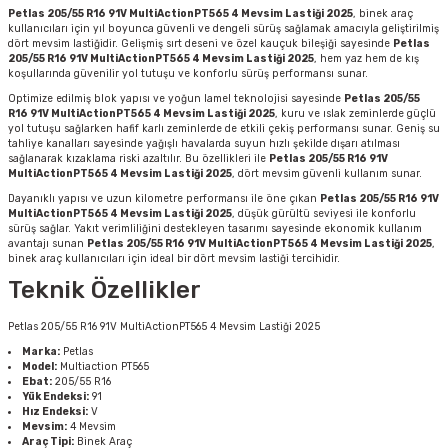
Petlas 205/55 R16 91V MultiActionPT565 4 Mevsim Lastiği 2025
, binek araç
kullanıcıları için yıl boyunca güvenli ve dengeli sürüş sağlamak amacıyla geliştirilmiş
dört mevsim lastiğidir. Gelişmiş sırt deseni ve özel kauçuk bileşiği sayesinde
Petlas
205/55 R16 91V MultiActionPT565 4 Mevsim Lastiği 2025
, hem yaz hem de kış
koşullarında güvenilir yol tutuşu ve konforlu sürüş performansı sunar.
Optimize edilmiş blok yapısı ve yoğun lamel teknolojisi sayesinde
Petlas 205/55
R16 91V MultiActionPT565 4 Mevsim Lastiği 2025
, kuru ve ıslak zeminlerde güçlü
yol tutuşu sağlarken hafif karlı zeminlerde de etkili çekiş performansı sunar. Geniş su
tahliye kanalları sayesinde yağışlı havalarda suyun hızlı şekilde dışarı atılması
sağlanarak kızaklama riski azaltılır. Bu özellikleri ile
Petlas 205/55 R16 91V
MultiActionPT565 4 Mevsim Lastiği 2025
, dört mevsim güvenli kullanım sunar.
Dayanıklı yapısı ve uzun kilometre performansı ile öne çıkan
Petlas 205/55 R16 91V
MultiActionPT565 4 Mevsim Lastiği 2025
, düşük gürültü seviyesi ile konforlu
sürüş sağlar. Yakıt verimliliğini destekleyen tasarımı sayesinde ekonomik kullanım
avantajı sunan
Petlas 205/55 R16 91V MultiActionPT565 4 Mevsim Lastiği 2025
,
binek araç kullanıcıları için ideal bir dört mevsim lastiği tercihidir.
Teknik Özellikler
Petlas 205/55 R16 91V MultiActionPT565 4 Mevsim Lastiği 2025
Marka:
Petlas
Model:
Multiaction PT565
Ebat:
205/55 R16
Yük Endeksi:
91
Hız Endeksi:
V
Mevsim:
4 Mevsim
Araç Tipi:
Binek Araç