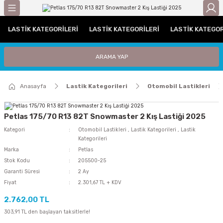
Geri Dön
LASTIK KATEGORILERI
LASTIK KATEGORILERI
LASTIK KATEGOR
gorileri
Otomobil Lastikleri
Traktör Lastikleri
ARAMA YAP
leri
UHP (Performans)
Traktör Arka Lastikleri
Anasayfa
Lastik Kategorileri
Otomobil Lastikleri
ri / C Grubu
Traktör Ön Lastikleri
tikleri
Petlas 175/70 R13 82T Snowmaster 2 Kış Lastiği 2025
Kategori
Otomobil Lastikleri
,
Lastik Kategorileri
,
Lastik
iyat Lastiği
Kategorileri
Marka
Petlas
Stok Kodu
205500-25
i
Garanti Süresi
2 Ay
Fiyat
2.301,67 TL + KDV
iği
2.762,00 TL
Lastiği
303,91 TL den başlayan taksitlerle!