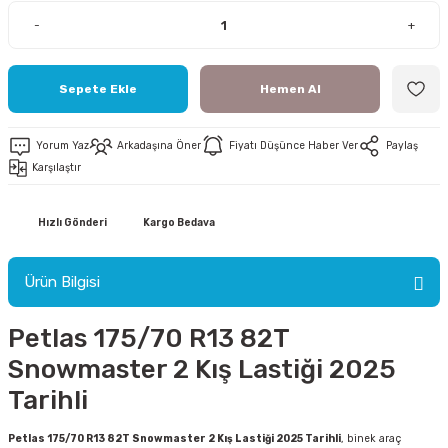
-
+
Sepete Ekle
Hemen Al
ri
Yorum Yaz
Arkadaşına Öner
Fiyatı Düşünce Haber Ver
Paylaş
Karşılaştır
ri
Hızlı Gönderi
Kargo Bedava
Ürün Bilgisi
Petlas 175/70 R13 82T
Snowmaster 2 Kış Lastiği 2025
Tarihli
Petlas 175/70 R13 82T Snowmaster 2 Kış Lastiği 2025 Tarihli
, binek araç