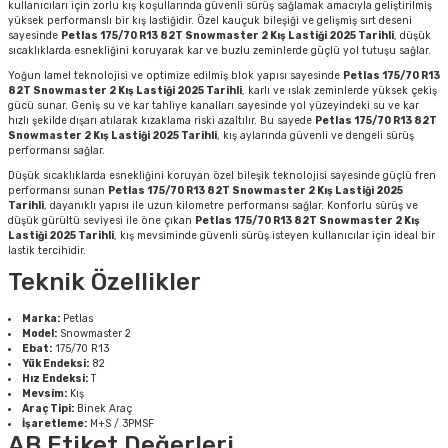
kullanıcıları için zorlu kış koşullarında güvenli sürüş sağlamak amacıyla geliştirilmiş
yüksek performanslı bir kış lastiğidir. Özel kauçuk bileşiği ve gelişmiş sırt deseni
sayesinde
Petlas 175/70 R13 82T Snowmaster 2 Kış Lastiği 2025 Tarihli
, düşük
sıcaklıklarda esnekliğini koruyarak kar ve buzlu zeminlerde güçlü yol tutuşu sağlar.
Yoğun lamel teknolojisi ve optimize edilmiş blok yapısı sayesinde
Petlas 175/70 R13
82T Snowmaster 2 Kış Lastiği 2025 Tarihli
, karlı ve ıslak zeminlerde yüksek çekiş
gücü sunar. Geniş su ve kar tahliye kanalları sayesinde yol yüzeyindeki su ve kar
hızlı şekilde dışarı atılarak kızaklama riski azaltılır. Bu sayede
Petlas 175/70 R13 82T
Snowmaster 2 Kış Lastiği 2025 Tarihli
, kış aylarında güvenli ve dengeli sürüş
performansı sağlar.
Düşük sıcaklıklarda esnekliğini koruyan özel bileşik teknolojisi sayesinde güçlü fren
performansı sunan
Petlas 175/70 R13 82T Snowmaster 2 Kış Lastiği 2025
Tarihli
, dayanıklı yapısı ile uzun kilometre performansı sağlar. Konforlu sürüş ve
düşük gürültü seviyesi ile öne çıkan
Petlas 175/70 R13 82T Snowmaster 2 Kış
Lastiği 2025 Tarihli
, kış mevsiminde güvenli sürüş isteyen kullanıcılar için ideal bir
lastik tercihidir.
Teknik Özellikler
Marka:
Petlas
Model:
Snowmaster 2
Ebat:
175/70 R13
Yük Endeksi:
82
Hız Endeksi:
T
Mevsim:
Kış
Araç Tipi:
Binek Araç
İşaretleme:
M+S / 3PMSF
AB Etiket Değerleri