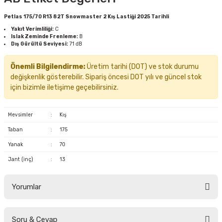
Petlas 175/70 R13 82T Snowmaster 2 Kış Lastiği 2025 Tarihli
Yakıt Verimliliği:
C
Islak Zeminde Frenleme:
B
Dış Gürültü Seviyesi:
71 dB
Önemli Bilgilendirme:
Üretim tarihi (DOT) ve stok durumu
değişkenlik gösterebilir. Sipariş öncesi DOT yılı ve güncel stok
için bizimle iletişime geçebilirsiniz.
Mevsimler
:
Kış
Taban
:
175
Yanak
:
70
Jant (inç)
:
13
Yorumlar
Soru & Cevap