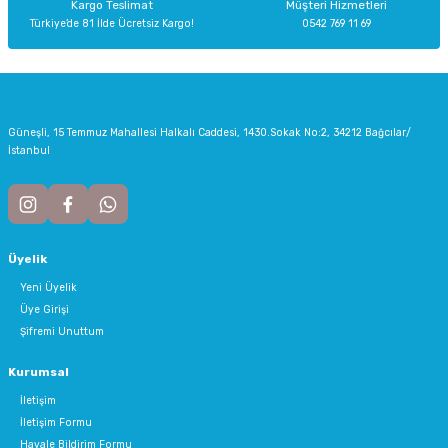
Kargo Teslimat
Müşteri Hizmetleri
Türkiye’de 81 İlde Ücretsiz Kargo!
0542 769 11 69
Gönder
Güneşli, 15 Temmuz Mahallesi Halkalı Caddesi, 1430.Sokak No:2, 34212 Bağcılar/
İstanbul
Üyelik
Yeni Üyelik
Üye Girişi
Şifremi Unuttum
Kurumsal
İletişim
İletişim Formu
Havale Bildirim Formu