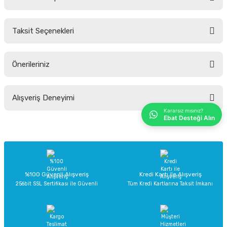
Bu ürüne ilk yorumu siz yapın!
Taksit Seçenekleri
Yorum Yaz
Ürün hakkında henüz soru sorulmamış.
Önerileriniz
Soru Sor
Bu ürünün fiyat bilgisi, resim, ürün açıklamalarında ve diğer konularda
Alışveriş Deneyimi
yetersiz gördüğünüz noktaları öneri formunu kullanarak tarafımıza
iletebilirsiniz.
Kararsız mısınız?
Ebat Desteği Alın
Görüş ve önerileriniz için teşekkür ederiz.
Sitemize ilk yorumu siz yapın!
Ürün resmi kalitesiz, bozuk veya görüntülenemiyor.
Ürün açıklamasında eksik bilgiler bulunuyor.
Deneyimini Paylaş
Ürün bilgilerinde hatalar bulunuyor.
%100 Güvenli Alışveriş
Kredi Kartı ile Alışveriş
256bit SSL Sertifikası ile Güvenli
Tüm Kredi Kartlarına Taksit İmkanı
Ürün fiyatı diğer sitelerden daha pahalı.
Bu ürüne benzer farklı alternatifler olmalı.