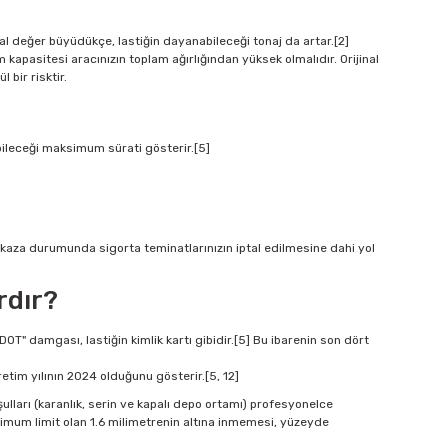
al değer büyüdükçe, lastiğin dayanabileceği tonaj da artar.[2]
 kapasitesi aracınızın toplam ağırlığından yüksek olmalıdır. Orijinal
bir risktir.
abileceği maksimum sürati gösterir.[5]
 kaza durumunda sigorta teminatlarınızın iptal edilmesine dahi yol
rdır?
OT" damgası, lastiğin kimlik kartı gibidir.[5] Bu ibarenin son dört
 üretim yılının 2024 olduğunu gösterir.[5, 12]
ulları (karanlık, serin ve kapalı depo ortamı) profesyonelce
inimum limit olan 1.6 milimetrenin altına inmemesi, yüzeyde