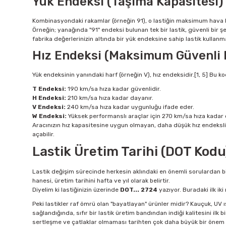
Yük Endeksi (Taşıma Kapasitesi)
Kombinasyondaki rakamlar (örneğin 91), o lastiğin maksimum hava bas
Örneğin; yanağında "91" endeksi bulunan tek bir lastik, güvenli bir ş
fabrika değerlerinizin altında bir yük endeksine sahip lastik kullan
Hız Endeksi (Maksimum Güvenli 
Yük endeksinin yanındaki harf (örneğin V), hız endeksidir.[1, 5] Bu
T Endeksi:
190 km/sa hıza kadar güvenlidir.
H Endeksi:
210 km/sa hıza kadar dayanır.
V Endeksi:
240 km/sa hıza kadar uygunluğu ifade eder.
W Endeksi:
Yüksek performanslı araçlar için 270 km/sa hıza kadar çı
Aracınızın hız kapasitesine uygun olmayan, daha düşük hız endeksli 
açabilir.
Lastik Üretim Tarihi (DOT Kod
Lastik değişim sürecinde herkesin aklındaki en önemli sorulardan biri
hanesi, üretim tarihini hafta ve yıl olarak belirtir.
Diyelim ki lastiğinizin üzerinde
DOT... 2724
yazıyor. Buradaki ilk iki
Peki lastikler raf ömrü olan "bayatlayan" ürünler midir? Kauçuk, UV 
sağlandığında, sıfır bir lastik üretim bandından indiği kalitesini i
sertleşme ve çatlaklar olmaması tarihten çok daha büyük bir önem t