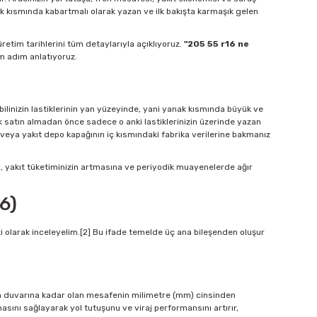
ak kısmında kabartmalı olarak yazan ve ilk bakışta karmaşık gelen
üretim tarihlerini tüm detaylarıyla açıklıyoruz.
"205 55 r16 ne
ım adım anlatıyoruz.
omobilinizin lastiklerinin yan yüzeyinde, yani yanak kısmında büyük ve
tik satın almadan önce sadece o anki lastiklerinizin üzerinde yazan
e veya yakıt depo kapağının iç kısmındaki fabrika verilerine bakmanız
, yakıt tüketiminizin artmasına ve periyodik muayenelerde ağır
6)
zi olarak inceleyelim.[2] Bu ifade temelde üç ana bileşenden oluşur
 yan duvarına kadar olan mesafenin milimetre (mm) cinsinden
asını sağlayarak yol tutuşunu ve viraj performansını artırır,