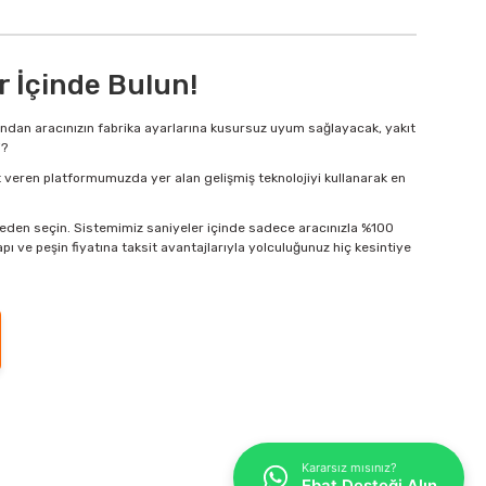
r İçinde Bulun!
asından aracınızın fabrika ayarlarına kusursuz uyum sağlayacak, yakıt
i?
t veren platformumuzda yer alan gelişmiş teknolojiyi kullanarak en
listeden seçin. Sistemimiz saniyeler içinde sadece aracınızla %100
yapı ve peşin fiyatına taksit avantajlarıyla yolculuğunuz hiç kesintiye
Kararsız mısınız?
Ebat Desteği Alın