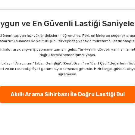
ygun ve En Güvenli Lastiği Saniyele
hayati önem taşıyan hız-yük endekslerini öğrendiniz. Peki, on binlerce seçenek ar
asarrufu sunacak ve yol tutuşunu zirveye taşıyacak o mükemmel lastik hangis
 kaldırarak alışveriş yapmanın zamanı geldi. Türkiye'nin dört bir yanına hizme
doğru tercihi hemen şimdi yapın.
a
tıklayın! Aracınızın "Taban Genişliği", "Kesit Oranı" ve "Jant Çapı" değerlerini 
ri ve en rekabetçi fiyat garantisiyle karşınıza getirsin. Hızlı kargo, güvenli alt
uğramasın.
Akıllı Arama Sihirbazı İle Doğru Lastiği Bul