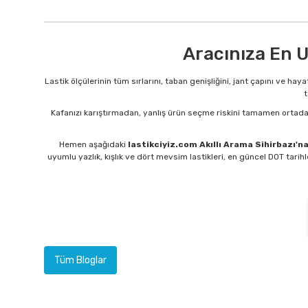
Aracınıza En U
Lastik ölçülerinin tüm sırlarını, taban genişliğini, jant çapını ve 
t
Kafanızı karıştırmadan, yanlış ürün seçme riskini tamamen ortadan
Hemen aşağıdaki
lastikciyiz.com Akıllı Arama Sihirbazı'n
uyumlu yazlık, kışlık ve dört mevsim lastikleri, en güncel DOT tarihle
Tüm Bloglar