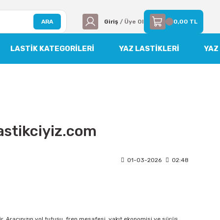
ARA
Giriş
/ Üye Ol
0,00 TL
LASTIK KATEGORILERI
YAZ LASTİKLERİ
YAZ
lastikciyiz.com
01-03-2026
02:48
ir. Aracınızın yol tutuşu, fren mesafesi, yakıt ekonomisi ve sürüş