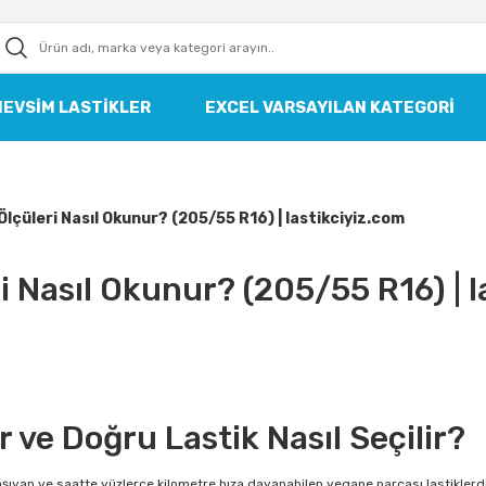
MEVSIM LASTIKLER
EXCEL VARSAYILAN KATEGORI
Ölçüleri Nasıl Okunur? (205/55 R16) | lastikciyiz.com
i Nasıl Okunur? (205/55 R16) | 
r ve Doğru Lastik Nasıl Seçilir?
ı taşıyan ve saatte yüzlerce kilometre hıza dayanabilen yegane parçası lastiklerd