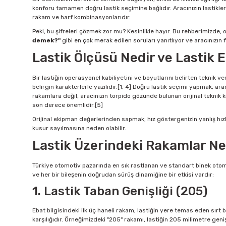
konforu tamamen doğru lastik seçimine bağlıdır. Aracınızın lastikler
rakam ve harf kombinasyonlarıdır.
Peki, bu şifreleri çözmek zor mu? Kesinlikle hayır. Bu rehberimizde, o
demek?"
gibi en çok merak edilen soruları yanıtlıyor ve aracınızın
Lastik Ölçüsü Nedir ve Lastik 
Bir lastiğin operasyonel kabiliyetini ve boyutlarını belirten teknik ve
belirgin karakterlerle yazılıdır.[1, 4] Doğru lastik seçimi yapmak, a
rakamlara değil, aracınızın torpido gözünde bulunan orijinal teknik 
son derece önemlidir.[5]
Orijinal ekipman değerlerinden sapmak; hız göstergenizin yanlış hı
kusur sayılmasına neden olabilir.
Lastik Üzerindeki Rakamlar Ne
Türkiye otomotiv pazarında en sık rastlanan ve standart binek otom
ve her bir bileşenin doğrudan sürüş dinamiğine bir etkisi vardır:
1. Lastik Taban Genişliği (205)
Ebat bilgisindeki ilk üç haneli rakam, lastiğin yere temas eden sır
karşılığıdır. Örneğimizdeki "205" rakamı, lastiğin 205 milimetre gen