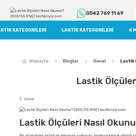
0542 769 11 69
STIK KATEGORILERI
LASTIK KATEGORILERI
4 
Anasayfa
Bloglar
Genel
Lastik 
Lastik Ölçüler
Genel
Lastik Ölçüleri Nasıl Okunu
Bir otomobilin asfalt ile temasını sağlayan, binlerce kiloluk ağırlığ