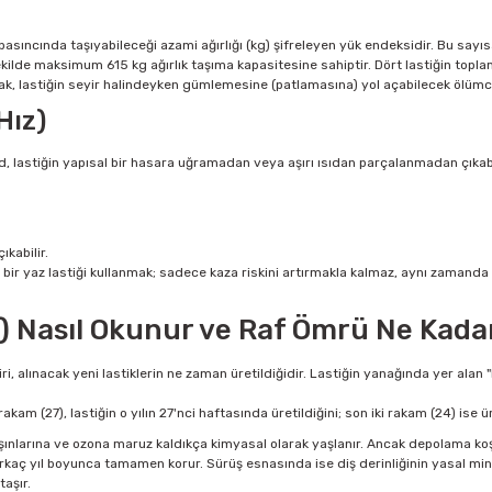
ıncında taşıyabileceği azami ağırlığı (kg) şifreleyen yük endeksidir. Bu sayıs
ekilde maksimum 615 kg ağırlık taşıma kapasitesine sahiptir. Dört lastiğin toplam
mak, lastiğin seyir halindeyken gümlemesine (patlamasına) yol açabilecek ölümcül 
Hız)
 kod, lastiğin yapısal bir hasara uğramadan veya aşırı ısıdan parçalanmadan çık
kabilir.
bir yaz lastiği kullanmak; sadece kaza riskini artırmakla kalmaz, aynı zamanda
u) Nasıl Okunur ve Raf Ömrü Ne Kada
, alınacak yeni lastiklerin ne zaman üretildiğidir. Lastiğin yanağında yer alan "D
 rakam (27), lastiğin o yılın 27'nci haftasında üretildiğini; son iki rakam (24) ise
ışınlarına ve ozona maruz kaldıkça kimyasal olarak yaşlanır. Ancak depolama koş
lk birkaç yıl boyunca tamamen korur. Sürüş esnasında ise diş derinliğinin yasal m
aşır.