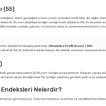
ı (55)
üksekliğinin, taban genişliğine oranını yüzde cinsinden ifade eder. Bu değer mili
kadardır. Bu oran düştükçe lastiğin yanağı incelir (düşük profil); bu da jantın a
ofilli) lastikler, yoldaki çukurları ve kasisleri daha iyi sönümleyerek konforlu ve
it bir denklemle hesaplayabilirsiniz:
(Genişlik x Profil Oranı) / 100
.
i alınarak 126.75 milimetre olarak bulunur. Bu kalınlık, aracınızın süspansiyon k
)
slik gövde tipini belirtir.[2] Bu harf, lastiğin kord bezlerinin "Radyal" yapıda ö
 haneli rakam (örneğimizde 16), lastiğin takılması gereken çelik veya alaşımlı ja
z Endeksleri Nelerdir?
syon görürsünüz.[2, 5] Bu kısa kodlama, aracınızın ve sevdiklerinizin fiziksel gü