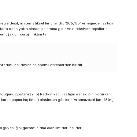
metre değil, matematiksel bir orandır. "205/55" örneğinde, lastiğin
sfalta daha yakın olması anlamına gelir ve direksiyon tepkilerini
 yumuşak bir sürüş imkânı tanır.
onforunu belirleyen en önemli etkenlerden biridir.
rüldüğünü gösterir.[2, 5] Radyal yapı, lastiğin esnekliğini korurken
ntın çapını inç (inch) cinsinden gösterir. Aracınızdaki jant 16 inç
venliğini garanti altına alan limitleri belirler.