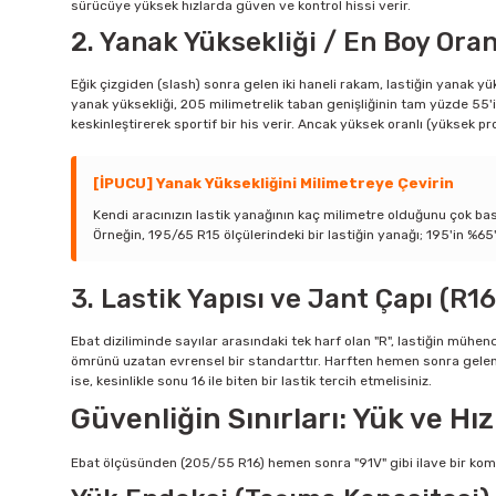
sürücüye yüksek hızlarda güven ve kontrol hissi verir.
2. Yanak Yüksekliği / En Boy Oran
Eğik çizgiden (slash) sonra gelen iki haneli rakam, lastiğin yanak y
yanak yüksekliği, 205 milimetrelik taban genişliğinin tam yüzde 55'i 
keskinleştirerek sportif bir his verir. Ancak yüksek oranlı (yüksek pr
[İPUCU] Yanak Yüksekliğini Milimetreye Çevirin
Kendi aracınızın lastik yanağının kaç milimetre olduğunu çok bas
Örneğin, 195/65 R15 ölçülerindeki bir lastiğin yanağı; 195'in %65'
3. Lastik Yapısı ve Jant Çapı (R16
Ebat diziliminde sayılar arasındaki tek harf olan "R", lastiğin mühendi
ömrünü uzatan evrensel bir standarttır. Harften hemen sonra gelen iki
ise, kesinlikle sonu 16 ile biten bir lastik tercih etmelisiniz.
Güvenliğin Sınırları: Yük ve Hı
Ebat ölçüsünden (205/55 R16) hemen sonra "91V" gibi ilave bir kombina