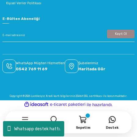
Kişisel Veriler Politikası
E-Bülten Aboneliği
Kayıt Ol
WhatsApp Müşteri Hizmetleri
Şubelerimiz
0542 769 11 69
Haritada Gör
Copyright © 2026 Lastikciyiz. Kredi kartı bilgileriniz 256bit SSL sertifikası ile korunmaktadır.
ideasoft
ile
e-
hazırlandı.
ticaret
paketleri
Menü
Arama
Sepetim
Destek
Whatsapp destek hattı.