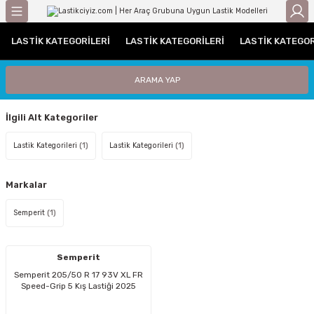
Geri Dön
LASTIK KATEGORILERI
LASTIK KATEGORILERI
LASTIK KATEGOR
gorileri
Otomobil Lastikleri
Traktör Lastikleri
ARAMA YAP
leri
UHP (Performans)
Traktör Arka Lastikleri
İlgili Alt Kategoriler
ri / C Grubu
Traktör Ön Lastikleri
Lastik Kategorileri
(1)
Lastik Kategorileri
(1)
tikleri
Markalar
iyat Lastiği
Semperit
(1)
i
Semperit
iği
Semperit 205/50 R 17 93V XL FR
Speed-Grip 5 Kış Lastiği 2025
Lastiği