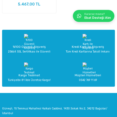
5.467,00 TL
Kararsız mısınız?
Ebat Desteği Alın
ri
ri
%100 Güvenli Alışveriş
Kredi Kartı ile Alışveriş
256bit SSL Sertifikası ile Güvenli
Tüm Kredi Kartlarına Taksit İmkanı
Kargo Teslimat
Müşteri Hizmetleri
Türkiye’de 81 İlde Ücretsiz Kargo!
0542 769 11 69
Güneşli, 15 Temmuz Mahallesi Halkalı Caddesi, 1430.Sokak No:2, 34212 Bağcılar/
İstanbul